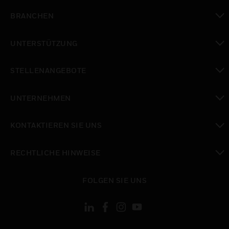
toggle view
BRANCHEN
toggle view
UNTERSTÜTZUNG
toggle view
STELLENANGEBOTE
toggle view
UNTERNEHMEN
toggle view
KONTAKTIEREN SIE UNS
toggle view
RECHTLICHE HINWEISE
toggle view
FOLGEN SIE UNS