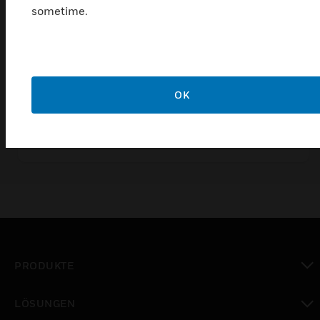
sometime.
OK
CLSS-token
CLSS-Token
PRODUKTE
toggle view
LÖSUNGEN