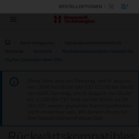
BESTELLOPTIONEN
Nach Kategorien
Gebäudesicherheitstechnik
Netzteile
Netzteile
Rückwärtskompatibles Netzteil für
Vigilon-Zentralen alten Stils
Diese Seite wird am Samstag, den 8. August,
von 19:00 bis 05:00 Uhr EST (23:00 bis 09:00
Uhr GMT, Sonntag, den 9. August, von 01:00
bis 11:00 Uhr CET und von 04:30 bis 14:30
Uhr IST) wegen geplanter Wartungsarbeiten
nicht erreichbar sein. Wir danken Ihnen für
Ihre Geduld während dieser Zeit.
Rückwärtskompatibles