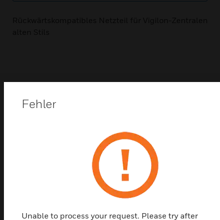
Rückwärtskompatibles Netzteil für Vigilon-Zentralen
alten Stils
Power Supplies Best
Fehler
Sellers
Unable to process your request. Please try after