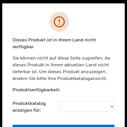
Sc
PRODUKTE
Fehler
toggle view
LÖSUNGEN
Dieses Produkt ist in Ihrem Land nicht
toggle view
verfügbar.
BRANCHEN
Sie können nicht auf diese Seite zugreifen, da
toggle view
UNTERSTÜTZUNG
dieses Produkt in Ihrem aktuellen Land nicht
lieferbar ist. Um dieses Produkt anzuzeigen,
toggle view
ändern Sie bitte Ihre Produktkatalogansicht.
STELLENANGEBOTE
Unable to process your request. Please try after
toggle view
Produktverfügbarkeit:
sometime.
UNTERNEHMEN
Produktkatalog
toggle view
KONTAKTIEREN SIE UNS
anzeigen für:
toggle view
RECHTLICHE HINWEISE
OK