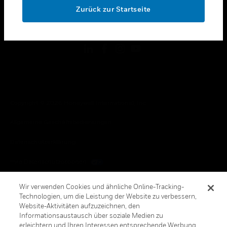
Zurück zur Startseite
toggle view
FOLGEN SIE UNS
Copyright © 2026 Honeywell International, Inc.
Allgemeine Geschäftsbedienungen
Datenschutzerklärung
Ihre Datenschutzoptionen
Cookie-Hinweis
Wir verwenden Cookies und ähnliche Online-Tracking-
Technologien, um die Leistung der Website zu verbessern,
Honeywell Global Abbestellen
Website-Aktivitäten aufzuzeichnen, den
Informationsaustausch über soziale Medien zu
erleichtern und Ihren Interessen entsprechende Werbung