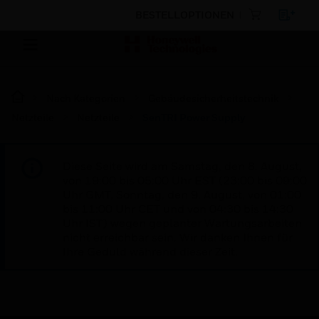
BESTELLOPTIONEN
Nach Kategorien
Gebäudesicherheitstechnik
Netzteile
Netzteile
SenTRI Power Supply
Diese Seite wird am Samstag, den 8. August,
von 19:00 bis 05:00 Uhr EST (23:00 bis 09:00
Uhr GMT, Sonntag, den 9. August, von 01:00
bis 11:00 Uhr CET und von 04:30 bis 14:30
Uhr IST) wegen geplanter Wartungsarbeiten
nicht erreichbar sein. Wir danken Ihnen für
Ihre Geduld während dieser Zeit.