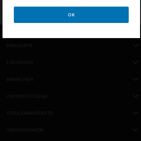
OK
PRODUKTE
toggle view
LÖSUNGEN
toggle view
BRANCHEN
toggle view
UNTERSTÜTZUNG
toggle view
STELLENANGEBOTE
toggle view
UNTERNEHMEN