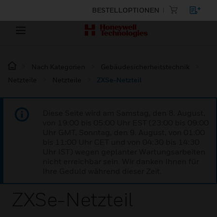
BESTELLOPTIONEN
Nach Kategorien
Gebäudesicherheitstechnik
Netzteile
Netzteile
ZXSe-Netzteil
Diese Seite wird am Samstag, den 8. August,
von 19:00 bis 05:00 Uhr EST (23:00 bis 09:00
Uhr GMT, Sonntag, den 9. August, von 01:00
bis 11:00 Uhr CET und von 04:30 bis 14:30
Uhr IST) wegen geplanter Wartungsarbeiten
nicht erreichbar sein. Wir danken Ihnen für
Ihre Geduld während dieser Zeit.
ZXSe-Netzteil