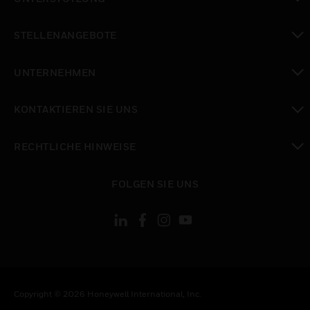
toggle view
STELLENANGEBOTE
toggle view
UNTERNEHMEN
toggle view
KONTAKTIEREN SIE UNS
toggle view
RECHTLICHE HINWEISE
toggle view
FOLGEN SIE UNS
Copyright © 2026 Honeywell International, Inc.