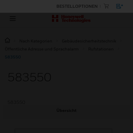
BESTELLOPTIONEN
Nach Kategorien
Gebäudesicherheitstechnik
Öffentliche Adresse und Sprachalarm
Rufstationen
583550
583550
583550
Übersicht