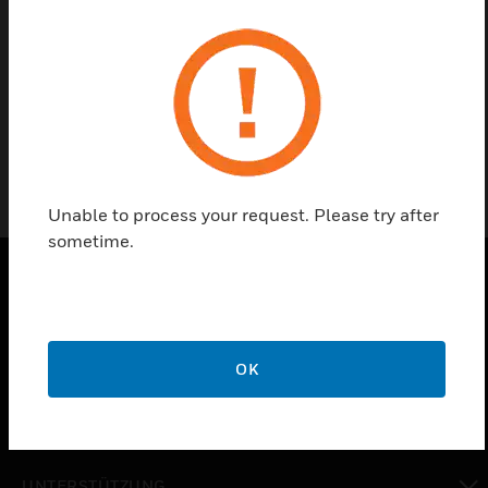
Einen Partner finden
583550
Unable to process your request. Please try after
sometime.
PRODUKTE
toggle view
LÖSUNGEN
OK
toggle view
BRANCHEN
toggle view
UNTERSTÜTZUNG