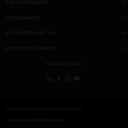
STELLENANGEBOTE
toggle view
UNTERNEHMEN
toggle view
KONTAKTIEREN SIE UNS
toggle view
RECHTLICHE HINWEISE
toggle view
FOLGEN SIE UNS
Copyright © 2026 Honeywell International, Inc.
Allgemeine Geschäftsbedienungen