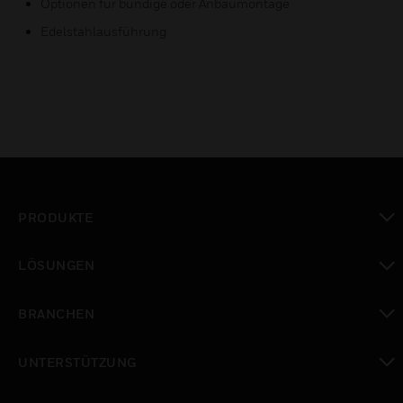
Optionen für bündige oder Anbaumontage
Edelstahlausführung
PRODUKTE
toggle view
LÖSUNGEN
toggle view
BRANCHEN
toggle view
UNTERSTÜTZUNG
toggle view