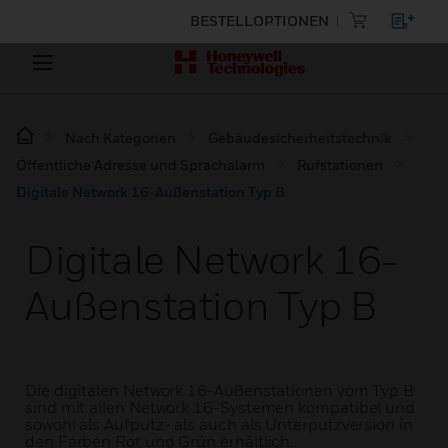
BESTELLOPTIONEN
Nach Kategorien
Gebäudesicherheitstechnik
Öffentliche Adresse und Sprachalarm
Rufstationen
Digitale Network 16-Außenstation Typ B
Digitale Network 16-
Außenstation Typ B
Die digitalen Network 16-Außenstationen vom Typ B
sind mit allen Network 16-Systemen kompatibel und
sowohl als Aufputz- als auch als Unterputzversion in
den Farben Rot und Grün erhältlich.