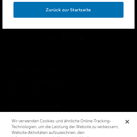
toggle view
OK
RECHTLICHE HINWEISE
Zurück zur Startseite
toggle view
FOLGEN SIE UNS
Copyright © 2026 Honeywell International, Inc.
Allgemeine Geschäftsbedienungen
Datenschutzerklärung
Ihre Datenschutzoptionen
Cookie-Hinweis
Wir verwenden Cookies und ähnliche Online-Tracking-
Technologien, um die Leistung der Website zu verbessern,
Honeywell Global Abbestellen
Website-Aktivitäten aufzuzeichnen, den