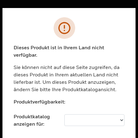
Sc
Fehler
PRODUKTE
toggle view
LÖSUNGEN
Dieses Produkt ist in Ihrem Land nicht
verfügbar.
toggle view
BRANCHEN
Sie können nicht auf diese Seite zugreifen, da
toggle view
dieses Produkt in Ihrem aktuellen Land nicht
UNTERSTÜTZUNG
lieferbar ist. Um dieses Produkt anzuzeigen,
toggle view
ändern Sie bitte Ihre Produktkatalogansicht.
STELLENANGEBOTE
Unable to process your request. Please try after
Produktverfügbarkeit:
sometime.
toggle view
UNTERNEHMEN
Produktkatalog
toggle view
anzeigen für:
KONTAKTIEREN SIE UNS