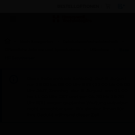
BESTELLOPTIONEN
Nach Kategorien
Gebäudesicherheitstechnik
Öffentliche Adresse und Sprachalarm
Mikrofone
Base
HF Sennheiser
Diese Seite wird am Samstag, den 8. August,
von 19:00 bis 05:00 Uhr EST (23:00 bis 09:00
Uhr GMT, Sonntag, den 9. August, von 01:00
bis 11:00 Uhr CET und von 04:30 bis 14:30
Uhr IST) wegen geplanter Wartungsarbeiten
nicht erreichbar sein. Wir danken Ihnen für
Ihre Geduld während dieser Zeit.