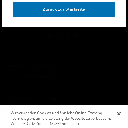
toggle view
OK
RECHTLICHE HINWEISE
Zurück zur Startseite
toggle view
FOLGEN SIE UNS
Copyright © 2026 Honeywell International, Inc.
Allgemeine Geschäftsbedienungen
Datenschutzerklärung
Ihre Datenschutzoptionen
Cookie-Hinweis
Wir verwenden Cookies und ähnliche Online-Tracking-
Technologien, um die Leistung der Website zu verbessern,
Honeywell Global Abbestellen
Website-Aktivitäten aufzuzeichnen, den