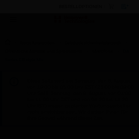
BESTELLOPTIONEN
Nach Kategorien
Gebäudesicherheitstechnik
Öffentliche Adresse und Sprachalarm
Mikrofone
DA
Series CB style Mic
Diese Seite wird am Samstag, den 8. August,
von 19:00 bis 05:00 Uhr EST (23:00 bis 09:00
Uhr GMT, Sonntag, den 9. August, von 01:00
bis 11:00 Uhr CET und von 04:30 bis 14:30
Uhr IST) wegen geplanter Wartungsarbeiten
nicht erreichbar sein. Wir danken Ihnen für
Ihre Geduld während dieser Zeit.