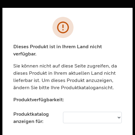
Sc
Fehler
PRODUKTE
toggle view
LÖSUNGEN
Dieses Produkt ist in Ihrem Land nicht
verfügbar.
toggle view
BRANCHEN
Sie können nicht auf diese Seite zugreifen, da
toggle view
dieses Produkt in Ihrem aktuellen Land nicht
UNTERSTÜTZUNG
lieferbar ist. Um dieses Produkt anzuzeigen,
toggle view
ändern Sie bitte Ihre Produktkatalogansicht.
STELLENANGEBOTE
Unable to process your request. Please try after
Produktverfügbarkeit:
sometime.
toggle view
UNTERNEHMEN
Produktkatalog
toggle view
anzeigen für:
KONTAKTIEREN SIE UNS