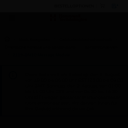
BESTELLOPTIONEN
Nach Kategorien
Gebäudesicherheitstechnik
Öffentliche Adresse und Sprachalarm
Sprachkonserven
2119-DM10 Message Module
Diese Seite wird am Samstag, den 8. August,
von 19:00 bis 05:00 Uhr EST (23:00 bis 09:00
Uhr GMT, Sonntag, den 9. August, von 01:00
bis 11:00 Uhr CET und von 04:30 bis 14:30
Uhr IST) wegen geplanter Wartungsarbeiten
nicht erreichbar sein. Wir danken Ihnen für
Ihre Geduld während dieser Zeit.