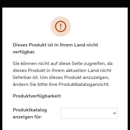
Sc
Fehler
PRODUKTE
toggle view
LÖSUNGEN
Dieses Produkt ist in Ihrem Land nicht
verfügbar.
toggle view
BRANCHEN
Sie können nicht auf diese Seite zugreifen, da
toggle view
dieses Produkt in Ihrem aktuellen Land nicht
UNTERSTÜTZUNG
lieferbar ist. Um dieses Produkt anzuzeigen,
toggle view
ändern Sie bitte Ihre Produktkatalogansicht.
STELLENANGEBOTE
Unable to process your request. Please try after
Produktverfügbarkeit:
sometime.
toggle view
UNTERNEHMEN
Produktkatalog
toggle view
anzeigen für:
KONTAKTIEREN SIE UNS