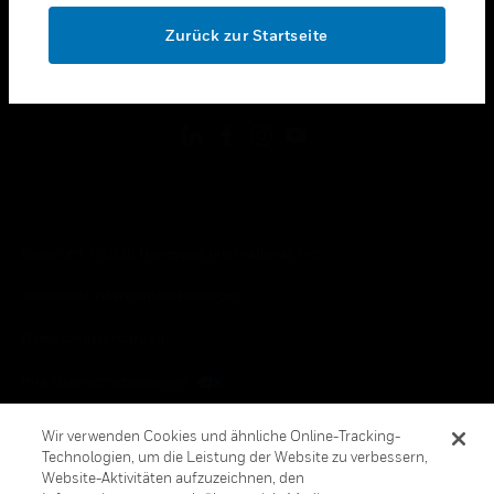
toggle view
OK
RECHTLICHE HINWEISE
Zurück zur Startseite
toggle view
FOLGEN SIE UNS
Copyright © 2026 Honeywell International, Inc.
Allgemeine Geschäftsbedienungen
Datenschutzerklärung
Ihre Datenschutzoptionen
Cookie-Hinweis
Wir verwenden Cookies und ähnliche Online-Tracking-
Technologien, um die Leistung der Website zu verbessern,
Honeywell Global Abbestellen
Website-Aktivitäten aufzuzeichnen, den