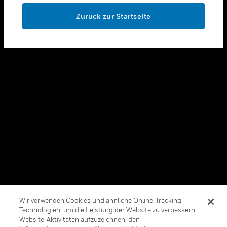
toggle view
OK
RECHTLICHE HINWEISE
Zurück zur Startseite
toggle view
FOLGEN SIE UNS
Copyright © 2026 Honeywell International, Inc.
Allgemeine Geschäftsbedienungen
Datenschutzerklärung
Ihre Datenschutzoptionen
Cookie-Hinweis
Wir verwenden Cookies und ähnliche Online-Tracking-
Technologien, um die Leistung der Website zu verbessern,
Honeywell Global Abbestellen
Website-Aktivitäten aufzuzeichnen, den