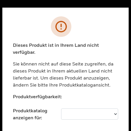
Sc
Fehler
PRODUKTE
toggle view
LÖSUNGEN
Dieses Produkt ist in Ihrem Land nicht
verfügbar.
toggle view
BRANCHEN
Sie können nicht auf diese Seite zugreifen, da
toggle view
dieses Produkt in Ihrem aktuellen Land nicht
UNTERSTÜTZUNG
lieferbar ist. Um dieses Produkt anzuzeigen,
toggle view
ändern Sie bitte Ihre Produktkatalogansicht.
STELLENANGEBOTE
Unable to process your request. Please try after
Produktverfügbarkeit:
sometime.
toggle view
UNTERNEHMEN
Produktkatalog
toggle view
anzeigen für:
KONTAKTIEREN SIE UNS