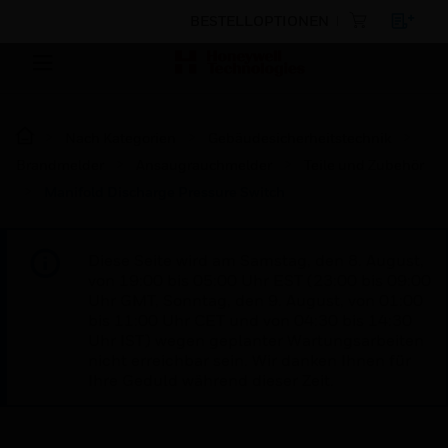
BESTELLOPTIONEN
Nach Kategorien
Gebäudesicherheitstechnik
Brandmelder
Ansaugrauchmelder
Teile und Zubehör
Manifold Discharge Pressure Switch
Diese Seite wird am Samstag, den 8. August,
von 19:00 bis 05:00 Uhr EST (23:00 bis 09:00
Uhr GMT, Sonntag, den 9. August, von 01:00
bis 11:00 Uhr CET und von 04:30 bis 14:30
Uhr IST) wegen geplanter Wartungsarbeiten
nicht erreichbar sein. Wir danken Ihnen für
Ihre Geduld während dieser Zeit.