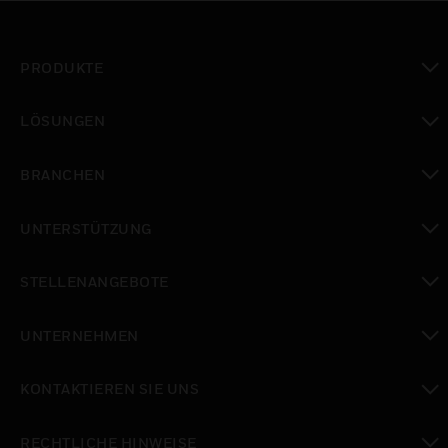
PRODUKTE
toggle view
LÖSUNGEN
toggle view
BRANCHEN
toggle view
UNTERSTÜTZUNG
toggle view
STELLENANGEBOTE
toggle view
UNTERNEHMEN
toggle view
KONTAKTIEREN SIE UNS
toggle view
RECHTLICHE HINWEISE