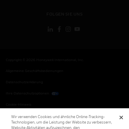
toggle view
FOLGEN SIE UNS
Copyright © 2026 Honeywell International, Inc.
Allgemeine Geschäftsbedienungen
Datenschutzerklärung
Ihre Datenschutzoptionen
Cookie-Hinweis
Honeywell Global Abbestellen
Wir verwenden Cookies und ähnliche Online-Tracking-
Technologien, um die Leistung der Website zu verbessern,
Website-Aktivitäten aufzuzeichnen, den