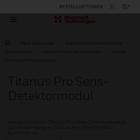
BESTELLOPTIONEN
Nach Kategorien
Gebäudesicherheitstechnik
Brandmelder
Linienförmige Rauchmelder
Titanus
Pro Sens-Detektormodul
Titanus Pro Sens-
Detektormodul
Honeywell bietet Titanus Pro Sens-Detektormodule
zur Verwendung in Titanus Pro Sens EB-RAS-
Systemen an.