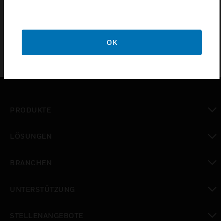
DIN 14623
OK
PRODUKTE
toggle view
LÖSUNGEN
toggle view
BRANCHEN
toggle view
UNTERSTÜTZUNG
toggle view
STELLENANGEBOTE