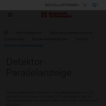
BESTELLOPTIONEN
Nach Kategorien
Gebäudesicherheitstechnik
Brandmelder
Konventionelle Melder
Zubehör
Detektor-Parallelanzeige
Detektor-
Parallelanzeige
Honeywell bietet Detektor-Parallelanzeigen an. Es
handelt sich dabei um rote LED-Anzeigen, die im
Parallelbetrieb mit einem oder mehreren Detektoren
arbeiten.