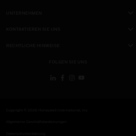
toggle view
UNTERNEHMEN
toggle view
KONTAKTIEREN SIE UNS
toggle view
RECHTLICHE HINWEISE
toggle view
FOLGEN SIE UNS
Copyright © 2026 Honeywell International, Inc.
Allgemeine Geschäftsbedienungen
Datenschutzerklärung