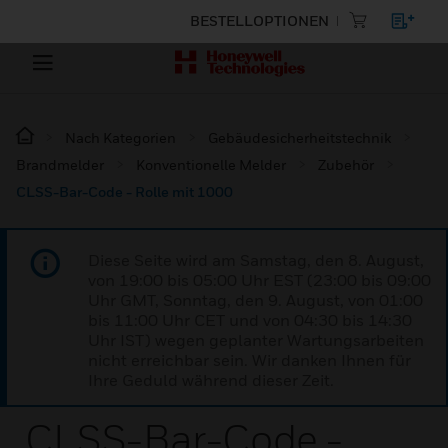
BESTELLOPTIONEN
Nach Kategorien
Gebäudesicherheitstechnik
Brandmelder
Konventionelle Melder
Zubehör
CLSS-Bar-Code - Rolle mit 1000
Diese Seite wird am Samstag, den 8. August,
von 19:00 bis 05:00 Uhr EST (23:00 bis 09:00
Uhr GMT, Sonntag, den 9. August, von 01:00
bis 11:00 Uhr CET und von 04:30 bis 14:30
Uhr IST) wegen geplanter Wartungsarbeiten
nicht erreichbar sein. Wir danken Ihnen für
Ihre Geduld während dieser Zeit.
CLSS-Bar-Code -