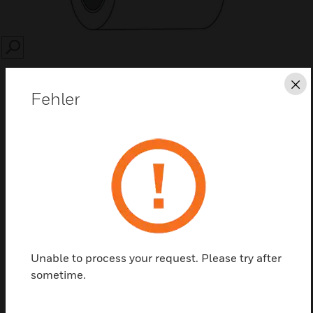
SEARCH
Sc
Fehler
Diese Seite als PDF speichern
Kontaktieren Sie uns
Einen Partner finden
Unable to process your request. Please try after
sometime.
CLSS-Bar-Codes Rolle mit 1000 CLSS-Bar-Codes -