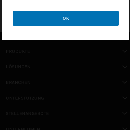
OK
PRODUKTE
toggle view
LÖSUNGEN
toggle view
BRANCHEN
toggle view
UNTERSTÜTZUNG
toggle view
STELLENANGEBOTE
toggle view
UNTERNEHMEN