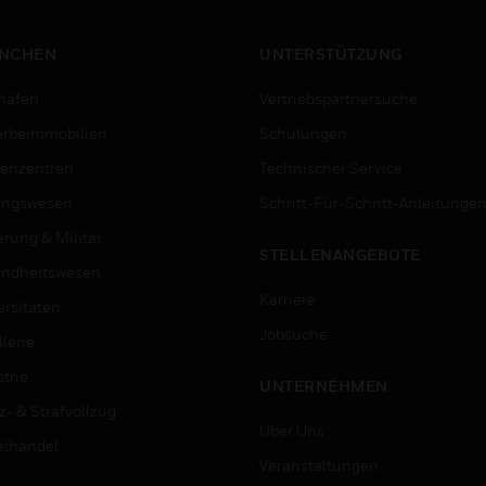
NCHEN
UNTERSTÜTZUNG
häfen
Vertriebspartnersuche
rbeimmobilien
Schulungen
enzentren
Technischer Service
ungswesen
Schritt-Für-Schritt-Anleitunge
erung & Militär
STELLENANGEBOTE
ndheitswesen
Karriere
ersitäten
Jobsuche
lerie
trie
UNTERNEHMEN
z- & Strafvollzug
Über Uns
elhandel
Veranstaltungen