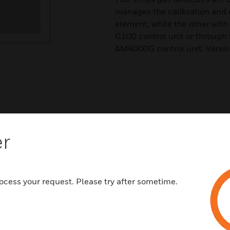
manages the calibration and 
element, while the other with
G100 control unit or through
AM4000G control unit. Versio
er
ocess your request. Please try after sometime.