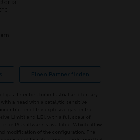
tor is
the
mern
s
Einen Partner finden
f gas detectors for industrial and tertiary
with a head with a catalytic sensitive
ncentration of the explosive gas on the
ive Limit) and LEI, with a full scale of
on or PC software is available. Which allow
and modification of the configuration. The
composed of two electronic boards; one that