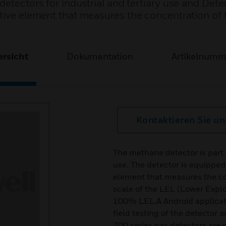
etectors for industrial and tertiary use and Detec
itive element that measures the concentration of 
rsicht
Dokumentation
Artikelnum
Kontaktieren Sie un
The methane detector is part o
use. The detector is equipped 
element that measures the co
scale of the LEL (Lower Explos
100% LEL.A Android applicati
field testing of the detector 
700 series gas detectors are 