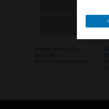
Bündel NFXI-OPT +
P
B501AP
B
Bündel NFXI-OPT + B501AP
Bü
B5