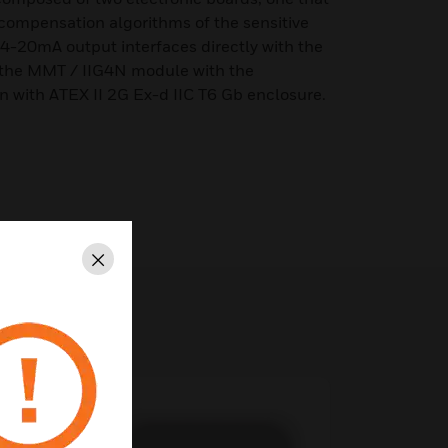
compensation algorithms of the sensitive
 4-20mA output interfaces directly with the
 the MMT / IIG4N module with the
n with ATEX II 2G Ex-d IIC T6 Gb enclosure.
Schließen