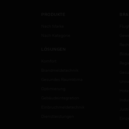
PRODUKTE
BRA
Nach Marke
Flug
Nach Kategorie
Gewe
Rech
LÖSUNGEN
Bild
Komfort
Regi
Brandmeldetechnik
Gesu
Gesundes Raumklima
Univ
Optimierung
Hotel
Gebäudeintegration
Indus
Einbruchmeldetechnik
Justi
Dienstleistungen
Einz