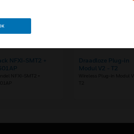
OK
ack NFXI-SMT2 +
Draadloze Plug-in
501AP
Modul V2 - T2
ndel NFXI-SMT2 +
Wireless Plug-in Modul V
01AP
T2