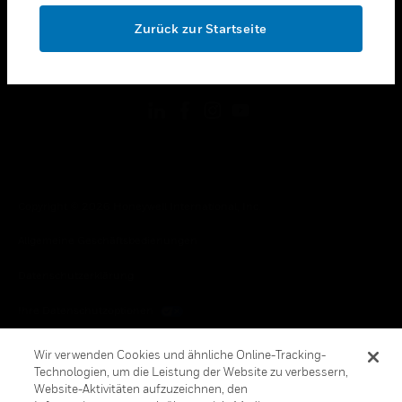
toggle view
OK
RECHTLICHE HINWEISE
Zurück zur Startseite
toggle view
FOLGEN SIE UNS
Copyright © 2026 Honeywell International, Inc.
Allgemeine Geschäftsbedienungen
Datenschutzerklärung
Ihre Datenschutzoptionen
Cookie-Hinweis
Wir verwenden Cookies und ähnliche Online-Tracking-
Technologien, um die Leistung der Website zu verbessern,
Honeywell Global Abbestellen
Website-Aktivitäten aufzuzeichnen, den