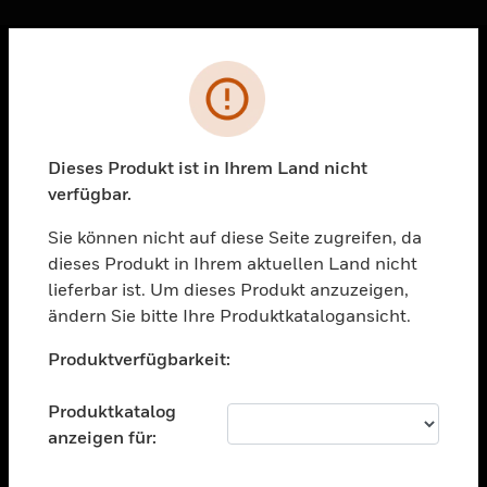
Sc
Fehler
PRODUKTE
toggle view
LÖSUNGEN
Dieses Produkt ist in Ihrem Land nicht
verfügbar.
toggle view
BRANCHEN
Sie können nicht auf diese Seite zugreifen, da
toggle view
dieses Produkt in Ihrem aktuellen Land nicht
UNTERSTÜTZUNG
lieferbar ist. Um dieses Produkt anzuzeigen,
toggle view
ändern Sie bitte Ihre Produktkatalogansicht.
STELLENANGEBOTE
Unable to process your request. Please try after
Produktverfügbarkeit:
sometime.
toggle view
UNTERNEHMEN
Produktkatalog
toggle view
anzeigen für:
KONTAKTIEREN SIE UNS