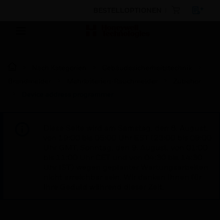
BESTELLOPTIONEN
Nach Kategorien
Gebäudesicherheitstechnik
Brandmelder
Mehrkriterien-Rauchmelder
Zubehör
Device address programmer
Diese Seite wird am Samstag, den 8. August,
von 19:00 bis 05:00 Uhr EST (23:00 bis 09:00
Uhr GMT, Sonntag, den 9. August, von 01:00
bis 11:00 Uhr CET und von 04:30 bis 14:30
Uhr IST) wegen geplanter Wartungsarbeiten
nicht erreichbar sein. Wir danken Ihnen für
Ihre Geduld während dieser Zeit.