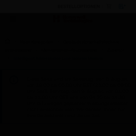
BESTELLOPTIONEN
Nach Kategorien
Gebäudesicherheitstechnik
Brandmelder
Mehrkriterien-Rauchmelder
Zubehör
Intelligent Addressable Line Isolator Module
Diese Seite wird am Samstag, den 8. August,
von 19:00 bis 05:00 Uhr EST (23:00 bis 09:00
Uhr GMT, Sonntag, den 9. August, von 01:00
bis 11:00 Uhr CET und von 04:30 bis 14:30
Uhr IST) wegen geplanter Wartungsarbeiten
nicht erreichbar sein. Wir danken Ihnen für
Ihre Geduld während dieser Zeit.