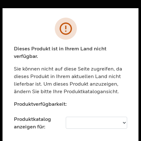
Sc
Fehler
PRODUKTE
toggle view
LÖSUNGEN
Dieses Produkt ist in Ihrem Land nicht
verfügbar.
toggle view
BRANCHEN
Sie können nicht auf diese Seite zugreifen, da
toggle view
dieses Produkt in Ihrem aktuellen Land nicht
UNTERSTÜTZUNG
lieferbar ist. Um dieses Produkt anzuzeigen,
toggle view
ändern Sie bitte Ihre Produktkatalogansicht.
STELLENANGEBOTE
Unable to process your request. Please try after
Produktverfügbarkeit:
sometime.
toggle view
UNTERNEHMEN
Produktkatalog
toggle view
anzeigen für:
KONTAKTIEREN SIE UNS