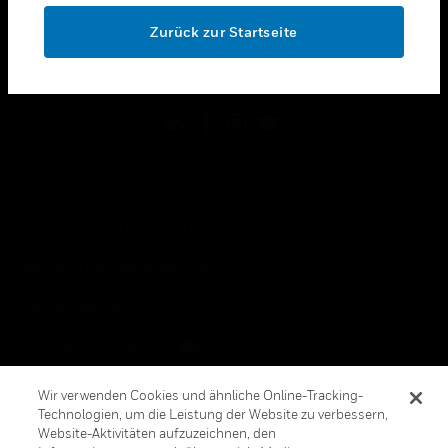
toggle view
OK
RECHTLICHE HINWEISE
Zurück zur Startseite
toggle view
FOLGEN SIE UNS
Copyright © 2026 Honeywell International, Inc.
Allgemeine Geschäftsbedienungen
Datenschutzerklärung
Ihre Datenschutzoptionen
Cookie-Hinweis
Wir verwenden Cookies und ähnliche Online-Tracking-
Technologien, um die Leistung der Website zu verbessern,
Honeywell Global Abbestellen
Website-Aktivitäten aufzuzeichnen, den