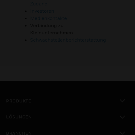
Zugang
Investoren
Medienkontakte
Verbindung zu
Kleinunternehmen
Schwachstellenberichterstattung
PRODUKTE
toggle view
LÖSUNGEN
toggle view
BRANCHEN