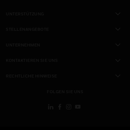
toggle view
UNTERSTÜTZUNG
toggle view
STELLENANGEBOTE
toggle view
UNTERNEHMEN
toggle view
KONTAKTIEREN SIE UNS
toggle view
RECHTLICHE HINWEISE
toggle view
FOLGEN SIE UNS