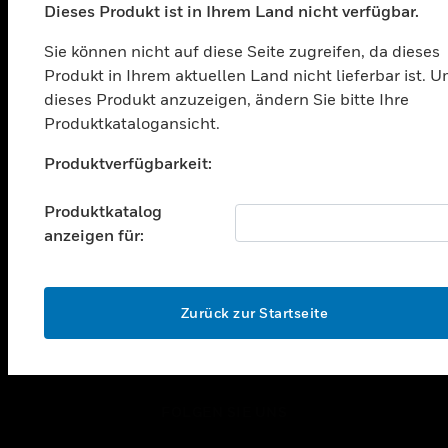
Dieses Produkt ist in Ihrem Land nicht verfügbar.
toggle view
LÖSUNGEN
Sie können nicht auf diese Seite zugreifen, da dieses
toggle view
Produkt in Ihrem aktuellen Land nicht lieferbar ist. 
BRANCHEN
dieses Produkt anzuzeigen, ändern Sie bitte Ihre
Produktkatalogansicht.
toggle view
UNTERSTÜTZUNG
Unable to process your request. Please try after
Produktverfügbarkeit:
sometime.
toggle view
STELLENANGEBOTE
Produktkatalog
toggle view
anzeigen für:
UNTERNEHMEN
toggle view
OK
KONTAKTIEREN SIE UNS
Zurück zur Startseite
toggle view
RECHTLICHE HINWEISE
toggle view
FOLGEN SIE UNS