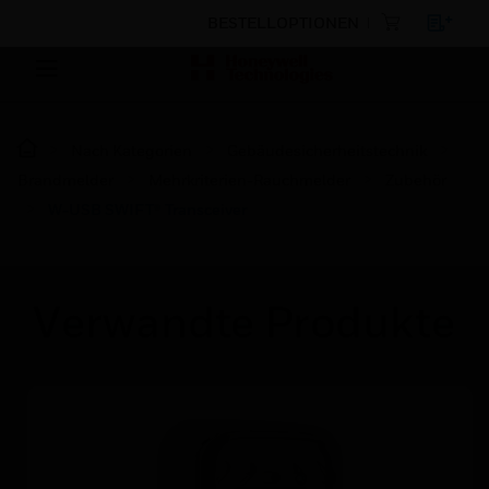
BESTELLOPTIONEN
Nach Kategorien
Gebäudesicherheitstechnik
Brandmelder
Mehrkriterien-Rauchmelder
Zubehör
W-USB SWIFT® Transceiver
Verwandte Produkte