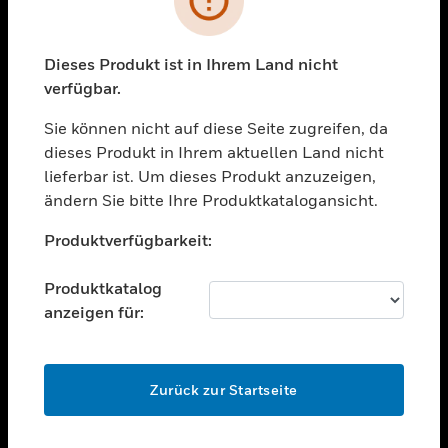
toggle view
BRANCHEN
toggle view
Dieses Produkt ist in Ihrem Land nicht
UNTERSTÜTZUNG
verfügbar.
toggle view
STELLENANGEBOTE
Sie können nicht auf diese Seite zugreifen, da
dieses Produkt in Ihrem aktuellen Land nicht
toggle view
lieferbar ist. Um dieses Produkt anzuzeigen,
UNTERNEHMEN
ändern Sie bitte Ihre Produktkatalogansicht.
toggle view
Unable to process your request. Please try after
KONTAKTIEREN SIE UNS
Produktverfügbarkeit:
sometime.
toggle view
RECHTLICHE HINWEISE
Produktkatalog
anzeigen für:
toggle view
FOLGEN SIE UNS
OK
Zurück zur Startseite