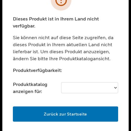
toggle view
BRANCHEN
toggle view
Dieses Produkt ist in Ihrem Land nicht
UNTERSTÜTZUNG
verfügbar.
toggle view
STELLENANGEBOTE
Sie können nicht auf diese Seite zugreifen, da
dieses Produkt in Ihrem aktuellen Land nicht
toggle view
lieferbar ist. Um dieses Produkt anzuzeigen,
UNTERNEHMEN
ändern Sie bitte Ihre Produktkatalogansicht.
toggle view
Unable to process your request. Please try after
KONTAKTIEREN SIE UNS
Produktverfügbarkeit:
sometime.
toggle view
RECHTLICHE HINWEISE
Produktkatalog
anzeigen für:
toggle view
FOLGEN SIE UNS
OK
Zurück zur Startseite