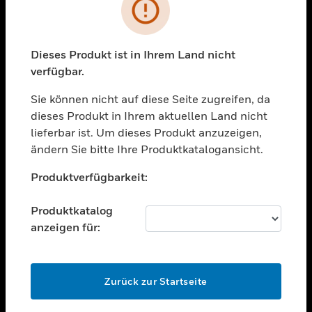
Fehler
toggle view
BRANCHEN
Dieses Produkt ist in Ihrem Land nicht
toggle view
UNTERSTÜTZUNG
verfügbar.
toggle view
Sie können nicht auf diese Seite zugreifen, da
STELLENANGEBOTE
dieses Produkt in Ihrem aktuellen Land nicht
lieferbar ist. Um dieses Produkt anzuzeigen,
toggle view
UNTERNEHMEN
ändern Sie bitte Ihre Produktkatalogansicht.
Unable to process your request. Please try after
toggle view
Produktverfügbarkeit:
sometime.
KONTAKTIEREN SIE UNS
toggle view
Produktkatalog
RECHTLICHE HINWEISE
anzeigen für:
toggle view
FOLGEN SIE UNS
OK
Zurück zur Startseite