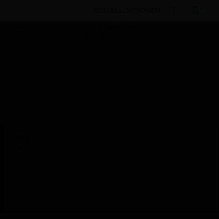
BESTELLOPTIONEN
Nach Kategorien
Gebäudesicherheitstechnik
Brandmelder
Mehrkriterien-Rauchmelder
Wärmemelder
SWIFT® TC808W2010-W Wireless 135
Fixed Heat Detector
Diese Seite wird am Samstag, den 8. August,
von 19:00 bis 05:00 Uhr EST (23:00 bis 09:00
Uhr GMT, Sonntag, den 9. August, von 01:00
bis 11:00 Uhr CET und von 04:30 bis 14:30
Uhr IST) wegen geplanter Wartungsarbeiten
nicht erreichbar sein. Wir danken Ihnen für
Ihre Geduld während dieser Zeit.