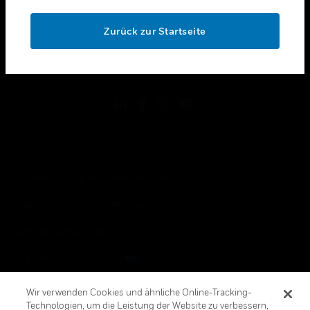
OK
toggle view
RECHTLICHE HINWEISE
Zurück zur Startseite
toggle view
FOLGEN SIE UNS
Copyright © 2026 Honeywell International, Inc.
Allgemeine Geschäftsbedienungen
Datenschutzerklärung
Ihre Datenschutzoptionen
Cookie-Hinweis
Wir verwenden Cookies und ähnliche Online-Tracking-
Technologien, um die Leistung der Website zu verbessern,