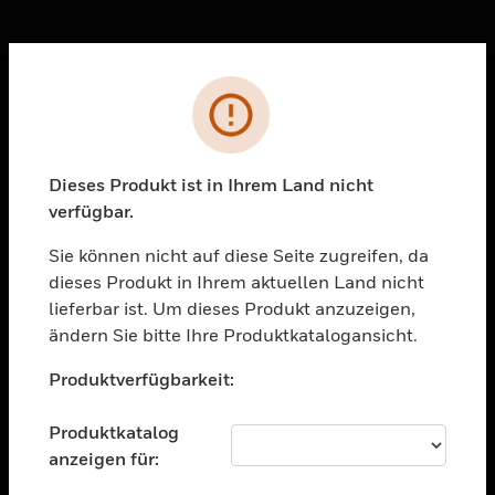
Sc
Fehler
PRODUKTE
toggle view
Dieses Produkt ist in Ihrem Land nicht
LÖSUNGEN
verfügbar.
toggle view
BRANCHEN
Sie können nicht auf diese Seite zugreifen, da
dieses Produkt in Ihrem aktuellen Land nicht
toggle view
UNTERSTÜTZUNG
lieferbar ist. Um dieses Produkt anzuzeigen,
ändern Sie bitte Ihre Produktkatalogansicht.
toggle view
Unable to process your request. Please try after
STELLENANGEBOTE
Produktverfügbarkeit:
sometime.
toggle view
UNTERNEHMEN
Produktkatalog
anzeigen für:
toggle view
KONTAKTIEREN SIE UNS