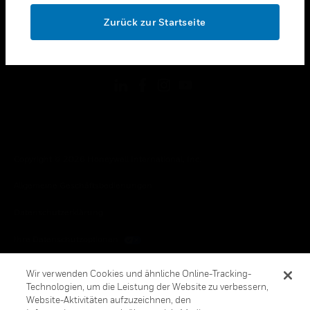
toggle view
OK
RECHTLICHE HINWEISE
Zurück zur Startseite
toggle view
FOLGEN SIE UNS
Copyright © 2026 Honeywell International, Inc.
Allgemeine Geschäftsbedienungen
Datenschutzerklärung
Ihre Datenschutzoptionen
Cookie-Hinweis
Wir verwenden Cookies und ähnliche Online-Tracking-
Technologien, um die Leistung der Website zu verbessern,
Honeywell Global Abbestellen
Website-Aktivitäten aufzuzeichnen, den