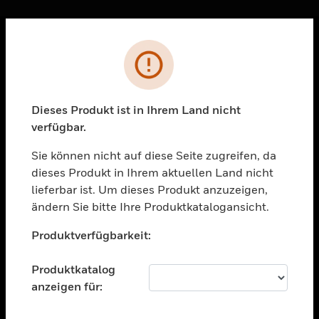
Sc
Fehler
PRODUKTE
toggle view
LÖSUNGEN
Dieses Produkt ist in Ihrem Land nicht
verfügbar.
toggle view
BRANCHEN
Sie können nicht auf diese Seite zugreifen, da
toggle view
dieses Produkt in Ihrem aktuellen Land nicht
UNTERSTÜTZUNG
lieferbar ist. Um dieses Produkt anzuzeigen,
toggle view
ändern Sie bitte Ihre Produktkatalogansicht.
STELLENANGEBOTE
Unable to process your request. Please try after
Produktverfügbarkeit:
sometime.
toggle view
UNTERNEHMEN
Produktkatalog
toggle view
anzeigen für:
KONTAKTIEREN SIE UNS