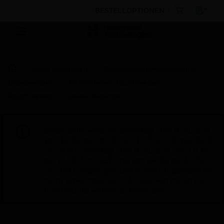
BESTELLOPTIONEN
Nach Kategorien
Gebäudesicherheitstechnik
Brandmelder
Mehrkriterien-Rauchmelder
Rauchmelder
smoke detector
Diese Seite wird am Samstag, den 8. August,
von 19:00 bis 05:00 Uhr EST (23:00 bis 09:00
Uhr GMT, Sonntag, den 9. August, von 01:00
bis 11:00 Uhr CET und von 04:30 bis 14:30
Uhr IST) wegen geplanter Wartungsarbeiten
nicht erreichbar sein. Wir danken Ihnen für
Ihre Geduld während dieser Zeit.