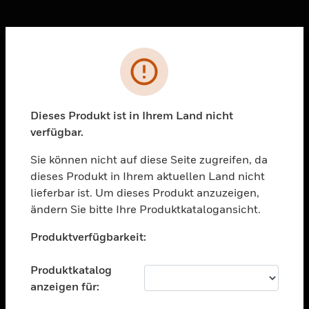
Sc
Fehler
PRODUKTE
toggle view
Dieses Produkt ist in Ihrem Land nicht
LÖSUNGEN
verfügbar.
toggle view
BRANCHEN
Sie können nicht auf diese Seite zugreifen, da
dieses Produkt in Ihrem aktuellen Land nicht
toggle view
UNTERSTÜTZUNG
lieferbar ist. Um dieses Produkt anzuzeigen,
ändern Sie bitte Ihre Produktkatalogansicht.
toggle view
Unable to process your request. Please try after
STELLENANGEBOTE
Produktverfügbarkeit:
sometime.
toggle view
UNTERNEHMEN
Produktkatalog
anzeigen für:
toggle view
KONTAKTIEREN SIE UNS