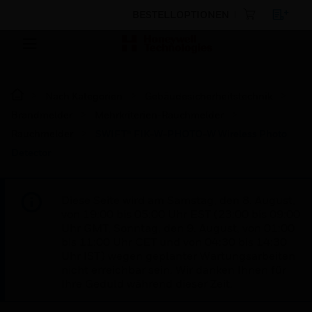
BESTELLOPTIONEN
Nach Kategorien
Gebäudesicherheitstechnik
Brandmelder
Mehrkriterien-Rauchmelder
Rauchmelder
SWIFT® FIK-W-PHOTO-W Wireless Photo
Detector
Diese Seite wird am Samstag, den 8. August,
von 19:00 bis 05:00 Uhr EST (23:00 bis 09:00
Uhr GMT, Sonntag, den 9. August, von 01:00
bis 11:00 Uhr CET und von 04:30 bis 14:30
Uhr IST) wegen geplanter Wartungsarbeiten
nicht erreichbar sein. Wir danken Ihnen für
Ihre Geduld während dieser Zeit.