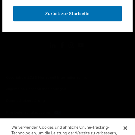
OK
toggle view
RECHTLICHE HINWEISE
Zurück zur Startseite
toggle view
FOLGEN SIE UNS
Copyright © 2026 Honeywell International, Inc.
Allgemeine Geschäftsbedienungen
Datenschutzerklärung
Ihre Datenschutzoptionen
Cookie-Hinweis
Wir verwenden Cookies und ähnliche Online-Tracking-
Technologien, um die Leistung der Website zu verbessern,