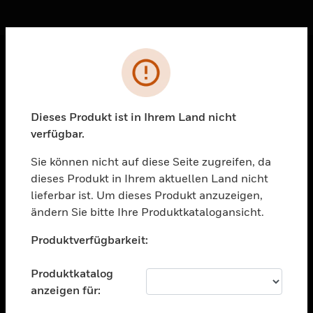
Sc
Fehler
PRODUKTE
toggle view
Dieses Produkt ist in Ihrem Land nicht
LÖSUNGEN
verfügbar.
toggle view
BRANCHEN
Sie können nicht auf diese Seite zugreifen, da
dieses Produkt in Ihrem aktuellen Land nicht
toggle view
UNTERSTÜTZUNG
lieferbar ist. Um dieses Produkt anzuzeigen,
ändern Sie bitte Ihre Produktkatalogansicht.
toggle view
Unable to process your request. Please try after
STELLENANGEBOTE
Produktverfügbarkeit:
sometime.
toggle view
UNTERNEHMEN
Produktkatalog
anzeigen für:
toggle view
KONTAKTIEREN SIE UNS