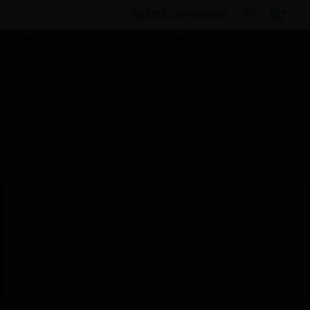
BESTELLOPTIONEN
Nach Kategorien
Gebäudesicherheitstechnik
Brandmelder
Mehrkriterien-Rauchmelder
Rauchmelder
SWIFT® FWD-200PT-W Wireless
Photo/Thermal Detector
Diese Seite wird am Samstag, den 8. August,
von 19:00 bis 05:00 Uhr EST (23:00 bis 09:00
Uhr GMT, Sonntag, den 9. August, von 01:00
bis 11:00 Uhr CET und von 04:30 bis 14:30
Uhr IST) wegen geplanter Wartungsarbeiten
nicht erreichbar sein. Wir danken Ihnen für
Ihre Geduld während dieser Zeit.