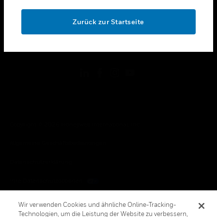
OK
toggle view
RECHTLICHE HINWEISE
Zurück zur Startseite
toggle view
FOLGEN SIE UNS
Copyright © 2026 Honeywell International, Inc.
Allgemeine Geschäftsbedienungen
Datenschutzerklärung
Ihre Datenschutzoptionen
Cookie-Hinweis
Wir verwenden Cookies und ähnliche Online-Tracking-
Technologien, um die Leistung der Website zu verbessern,