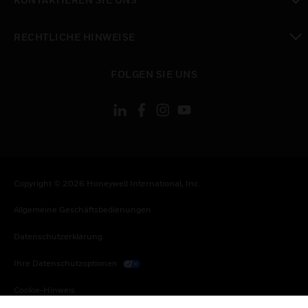
toggle view
RECHTLICHE HINWEISE
toggle view
FOLGEN SIE UNS
Copyright © 2026 Honeywell International, Inc.
Allgemeine Geschäftsbedienungen
Datenschutzerklärung
Ihre Datenschutzoptionen
Cookie-Hinweis