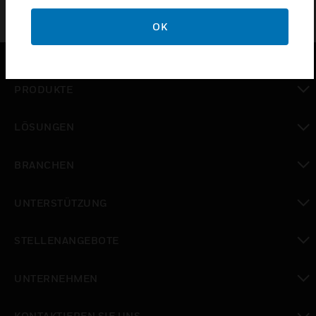
OK
PRODUKTE
toggle view
LÖSUNGEN
toggle view
BRANCHEN
toggle view
UNTERSTÜTZUNG
toggle view
STELLENANGEBOTE
toggle view
UNTERNEHMEN
toggle view
KONTAKTIEREN SIE UNS