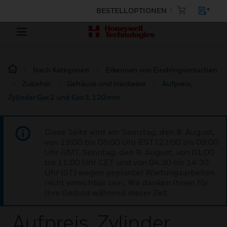
BESTELLOPTIONEN
Nach Kategorien
Erkennen von Eindringversuchen
Zubehör
Gehäuse und Hardware
Aufpreis,
Zylinder Gxx 2 und Gxx 3, 120 mm
Diese Seite wird am Samstag, den 8. August,
von 19:00 bis 05:00 Uhr EST (23:00 bis 09:00
Uhr GMT, Sonntag, den 9. August, von 01:00
bis 11:00 Uhr CET und von 04:30 bis 14:30
Uhr IST) wegen geplanter Wartungsarbeiten
nicht erreichbar sein. Wir danken Ihnen für
Ihre Geduld während dieser Zeit.
Aufpreis, Zylinder