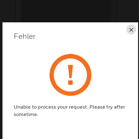
Sc
Fehler
Diese Seite als PDF speichern
Kontaktieren Sie uns
Einen Partner finden
Unable to process your request. Please try after
sometime.
Aufpreis für Zylinder Gxx2 und Gxx3