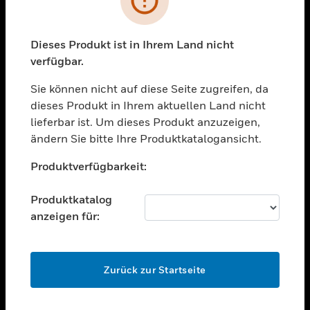
toggle view
BRANCHEN
toggle view
Dieses Produkt ist in Ihrem Land nicht
UNTERSTÜTZUNG
verfügbar.
toggle view
STELLENANGEBOTE
Sie können nicht auf diese Seite zugreifen, da
dieses Produkt in Ihrem aktuellen Land nicht
toggle view
lieferbar ist. Um dieses Produkt anzuzeigen,
UNTERNEHMEN
ändern Sie bitte Ihre Produktkatalogansicht.
toggle view
Unable to process your request. Please try after
KONTAKTIEREN SIE UNS
Produktverfügbarkeit:
sometime.
toggle view
RECHTLICHE HINWEISE
Produktkatalog
anzeigen für:
toggle view
FOLGEN SIE UNS
OK
Zurück zur Startseite