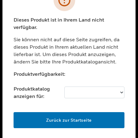
toggle view
BRANCHEN
toggle view
Dieses Produkt ist in Ihrem Land nicht
UNTERSTÜTZUNG
verfügbar.
toggle view
STELLENANGEBOTE
Sie können nicht auf diese Seite zugreifen, da
dieses Produkt in Ihrem aktuellen Land nicht
toggle view
lieferbar ist. Um dieses Produkt anzuzeigen,
UNTERNEHMEN
ändern Sie bitte Ihre Produktkatalogansicht.
toggle view
Unable to process your request. Please try after
KONTAKTIEREN SIE UNS
Produktverfügbarkeit:
sometime.
toggle view
RECHTLICHE HINWEISE
Produktkatalog
anzeigen für:
toggle view
FOLGEN SIE UNS
OK
Zurück zur Startseite