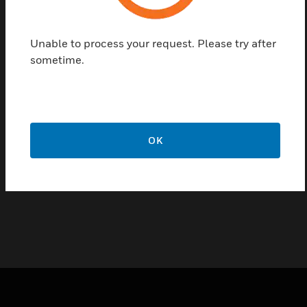
Montage auf Eisenrahmen. Wir bieten nicht nur
vollständige, einfache und zuverlässige Systeme.
Unable to process your request. Please try after
Notifier bietet eine Reihe von Zubehörteilen an, die
sometime.
das Angebote abrunden, um zu gewährleisten, dass
alle Systemkomponenten so konzipiert sind, dass sie
maximale Zuverlässigkeit auch in der
Wechselwirkung untereinander garantieren. Alle
Geräte werden nach einer sorgfältigen Prüfung ihrer
OK
Leistungsfähigkeit und nach Überprüfung der
Einhaltung der geltenden europäischen und
internationalen Vorschriften vorgeschlagen.