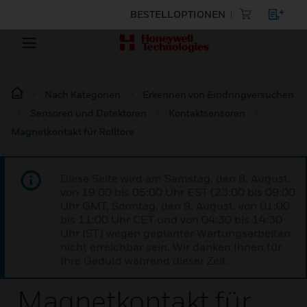
BESTELLOPTIONEN
Nach Kategorien
Erkennen von Eindringversuchen
Sensoren und Detektoren
Kontaktsensoren
Magnetkontakt für Rolltore
Diese Seite wird am Samstag, den 8. August,
von 19:00 bis 05:00 Uhr EST (23:00 bis 09:00
Uhr GMT, Sonntag, den 9. August, von 01:00
bis 11:00 Uhr CET und von 04:30 bis 14:30
Uhr IST) wegen geplanter Wartungsarbeiten
nicht erreichbar sein. Wir danken Ihnen für
Ihre Geduld während dieser Zeit.
Magnetkontakt für