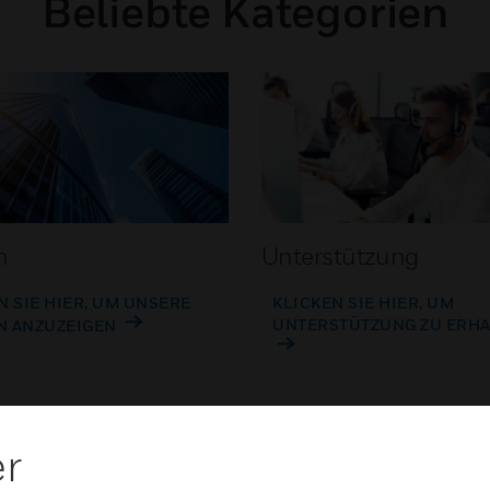
Beliebte Kategorien
n
Unterstützung
N SIE HIER, UM UNSERE
KLICKEN SIE HIER, UM
UNTERSTÜTZUNG ZU ERH
N ANZUZEIGEN
er