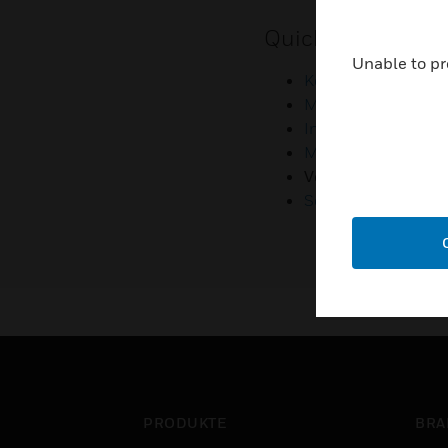
Quicklinks
Unable to pr
Kontaktieren sie u
Mitarbeiter-Zugan
Investoren
Medienkontakte
Verbindung zu Kl
Schwachstellenber
PRODUKTE
BRA