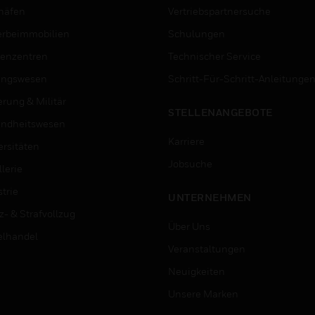
häfen
Vertriebspartnersuche
rbeimmobilien
Schulungen
enzentren
Technischer Service
ungswesen
Schritt-Für-Schritt-Anleitunge
erung & Militär
STELLENANGEBOTE
ndheitswesen
Karriere
ersitäten
Jobsuche
lerie
trie
UNTERNEHMEN
z- & Strafvollzug
Über Uns
elhandel
Veranstaltungen
Neuigkeiten
Unsere Marken