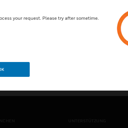
Privatsphär
ocess your request. Please try after sometime.
ns
Abbestelle
g
Datenschut
einunternehmen
ichterstattung
OK
NCHEN
UNTERSTÜTZUNG