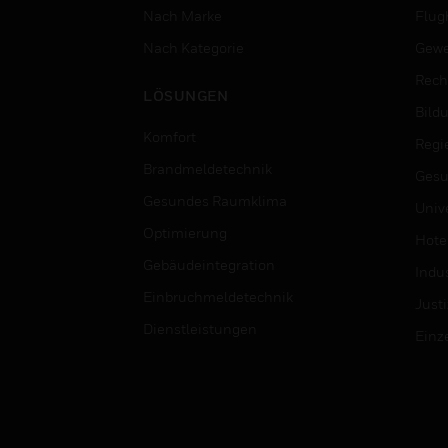
Nach Marke
Flug
Nach Kategorie
Gewe
Rech
LÖSUNGEN
Bild
Komfort
Regi
Brandmeldetechnik
Gesu
Gesundes Raumklima
Univ
Optimierung
Hotel
Gebäudeintegration
Indus
Einbruchmeldetechnik
Justi
Dienstleistungen
Einz