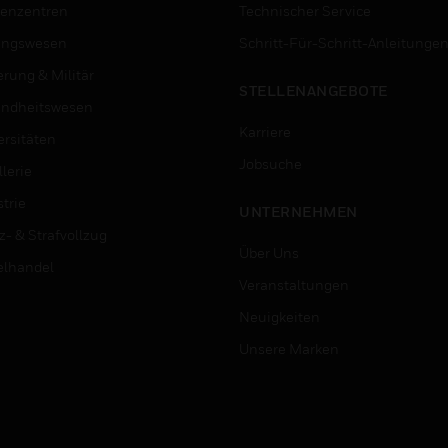
enzentren
Technischer Service
ungswesen
Schritt-Für-Schritt-Anleitunge
erung & Militär
STELLENANGEBOTE
ndheitswesen
Karriere
ersitäten
Jobsuche
lerie
trie
UNTERNEHMEN
z- & Strafvollzug
Über Uns
elhandel
Veranstaltungen
Neuigkeiten
Unsere Marken