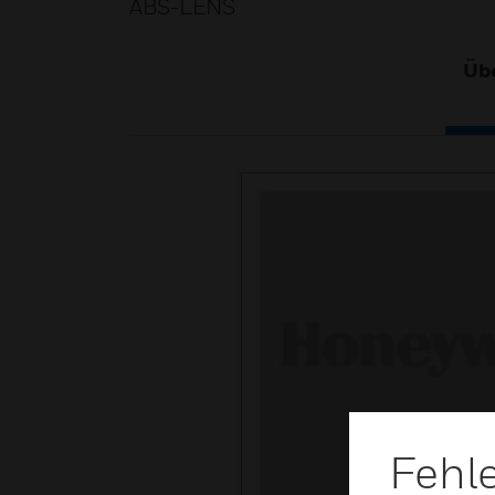
ABS-LENS
Übe
Fehl