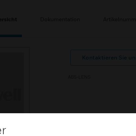
rsicht
Dokumentation
Artikelnum
Kontaktieren Sie un
ABS-LENS
er