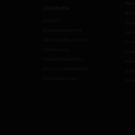
Rech
LÖSUNGEN
Bild
Komfort
Regi
Brandmeldetechnik
Gesu
Gesundes Raumklima
Univ
Optimierung
Hotel
Gebäudeintegration
Indus
Einbruchmeldetechnik
Justi
Dienstleistungen
Einz