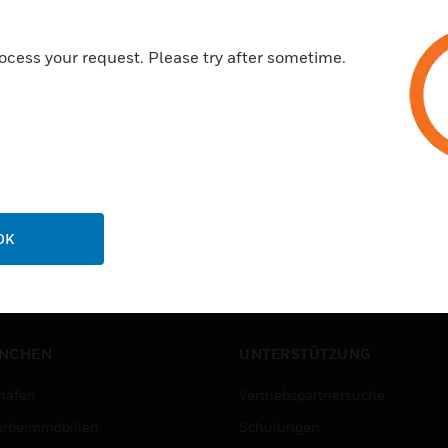
ocess your request. Please try after sometime.
OK
NCHEN
UNTERSTÜTZUNG
häfen
Vertriebspartnersuche
rbeimmobilien
Schulungen