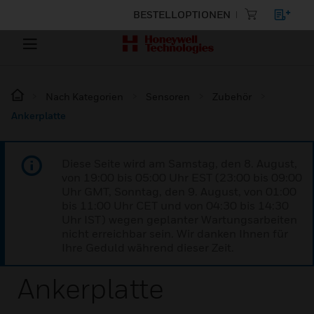
BESTELLOPTIONEN
Nach Kategorien
Sensoren
Zubehör
Ankerplatte
Diese Seite wird am Samstag, den 8. August,
von 19:00 bis 05:00 Uhr EST (23:00 bis 09:00
Uhr GMT, Sonntag, den 9. August, von 01:00
bis 11:00 Uhr CET und von 04:30 bis 14:30
Uhr IST) wegen geplanter Wartungsarbeiten
nicht erreichbar sein. Wir danken Ihnen für
Ihre Geduld während dieser Zeit.
Ankerplatte