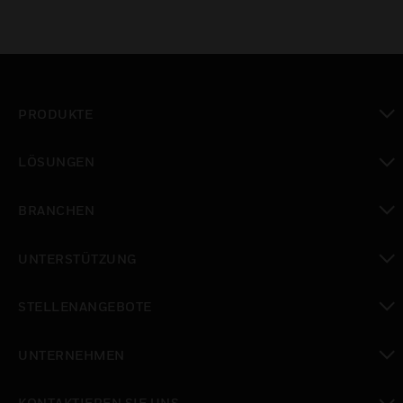
PRODUKTE
toggle view
LÖSUNGEN
toggle view
BRANCHEN
toggle view
UNTERSTÜTZUNG
toggle view
STELLENANGEBOTE
toggle view
UNTERNEHMEN
toggle view
KONTAKTIEREN SIE UNS