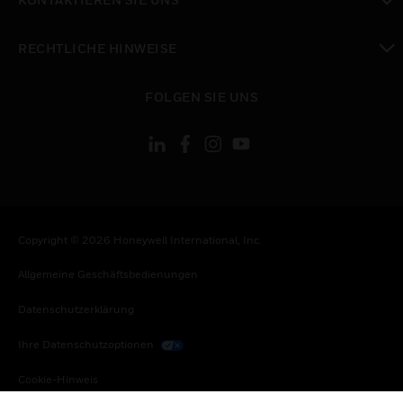
toggle view
RECHTLICHE HINWEISE
toggle view
FOLGEN SIE UNS
Copyright © 2026 Honeywell International, Inc.
Allgemeine Geschäftsbedienungen
Datenschutzerklärung
Ihre Datenschutzoptionen
Cookie-Hinweis