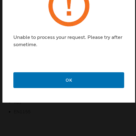
verbindet dabei den Türhaftmagneten
elektromagnetisch mit der Tür. Die Platte ist
entweder auf der Anschraubplatte flexibel montiert
und gleicht so einen eventuell schrägen
Anschlagwinkel aus (max. 5°) oder enthält ein
Unable to process your request. Please try after
Gelenk mit dem die Platte je 60° in die jeweilige
sometime.
Richtung einstell- und fixierbar ist.
Die Ankerplatte ist je nach Größe des
Türhaftmagneten zu wählen. Um die Installation zu
erleichtern ist die Platte im Durchmesser größer als
OK
der Magnet.
Zertifizierungen:
VdS
EN1155