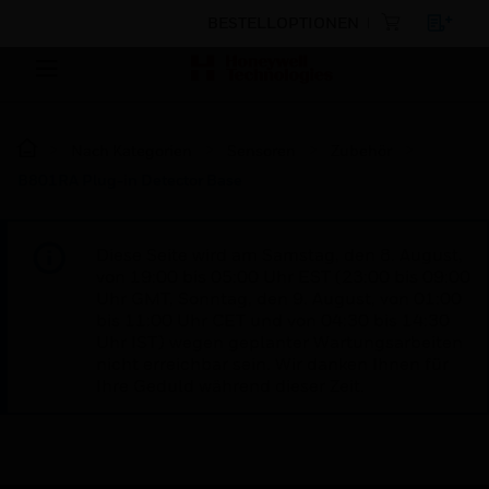
BESTELLOPTIONEN
Nach Kategorien
Sensoren
Zubehör
B801RA Plug-in Detector Base
Diese Seite wird am Samstag, den 8. August,
von 19:00 bis 05:00 Uhr EST (23:00 bis 09:00
Uhr GMT, Sonntag, den 9. August, von 01:00
bis 11:00 Uhr CET und von 04:30 bis 14:30
Uhr IST) wegen geplanter Wartungsarbeiten
nicht erreichbar sein. Wir danken Ihnen für
Ihre Geduld während dieser Zeit.