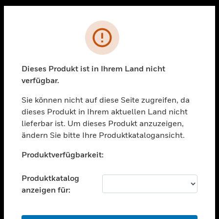
Sc
PRODUKTE
Fehler
toggle view
LÖSUNGEN
Dieses Produkt ist in Ihrem Land nicht
toggle view
verfügbar.
BRANCHEN
Sie können nicht auf diese Seite zugreifen, da
toggle view
UNTERSTÜTZUNG
dieses Produkt in Ihrem aktuellen Land nicht
lieferbar ist. Um dieses Produkt anzuzeigen,
toggle view
ändern Sie bitte Ihre Produktkatalogansicht.
STELLENANGEBOTE
Unable to process your request. Please try after
toggle view
Produktverfügbarkeit:
sometime.
UNTERNEHMEN
Produktkatalog
toggle view
KONTAKTIEREN SIE UNS
anzeigen für:
toggle view
RECHTLICHE HINWEISE
OK