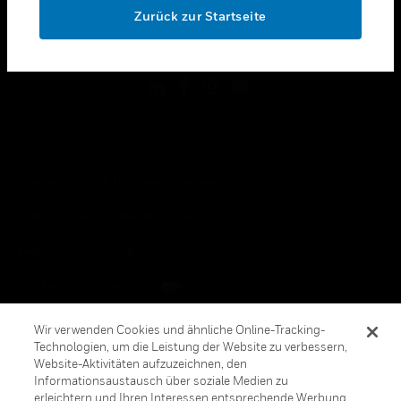
Zurück zur Startseite
toggle view
FOLGEN SIE UNS
Copyright © 2026 Honeywell International, Inc.
Allgemeine Geschäftsbedienungen
Datenschutzerklärung
Ihre Datenschutzoptionen
Cookie-Hinweis
Wir verwenden Cookies und ähnliche Online-Tracking-
Technologien, um die Leistung der Website zu verbessern,
Honeywell Global Abbestellen
Website-Aktivitäten aufzuzeichnen, den
Informationsaustausch über soziale Medien zu
erleichtern und Ihren Interessen entsprechende Werbung