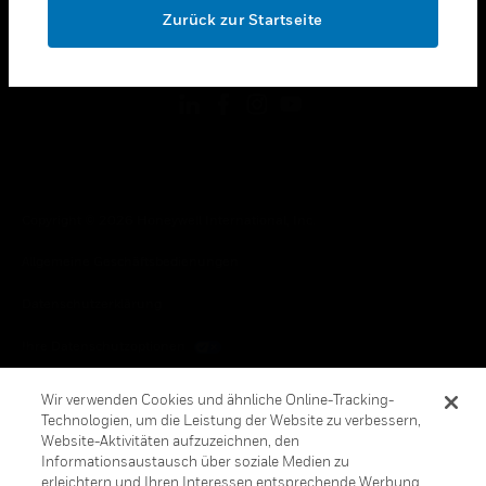
Zurück zur Startseite
toggle view
FOLGEN SIE UNS
Copyright © 2026 Honeywell International, Inc.
Allgemeine Geschäftsbedienungen
Datenschutzerklärung
Ihre Datenschutzoptionen
Cookie-Hinweis
Wir verwenden Cookies und ähnliche Online-Tracking-
Technologien, um die Leistung der Website zu verbessern,
Honeywell Global Abbestellen
Website-Aktivitäten aufzuzeichnen, den
Informationsaustausch über soziale Medien zu
erleichtern und Ihren Interessen entsprechende Werbung