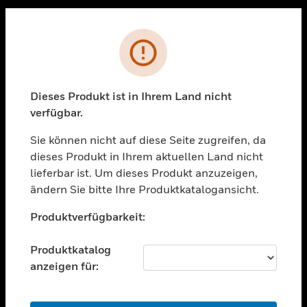
Sc
PRODUKTE
Fehler
toggle view
LÖSUNGEN
Dieses Produkt ist in Ihrem Land nicht
toggle view
verfügbar.
BRANCHEN
Sie können nicht auf diese Seite zugreifen, da
toggle view
UNTERSTÜTZUNG
dieses Produkt in Ihrem aktuellen Land nicht
lieferbar ist. Um dieses Produkt anzuzeigen,
toggle view
ändern Sie bitte Ihre Produktkatalogansicht.
STELLENANGEBOTE
Unable to process your request. Please try after
toggle view
Produktverfügbarkeit:
sometime.
UNTERNEHMEN
Produktkatalog
toggle view
KONTAKTIEREN SIE UNS
anzeigen für:
toggle view
RECHTLICHE HINWEISE
OK