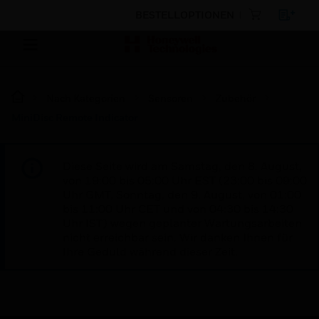
BESTELLOPTIONEN
Nach Kategorien
Sensoren
Zubehör
MiniDisc Remote Indicator
Diese Seite wird am Samstag, den 8. August,
von 19:00 bis 05:00 Uhr EST (23:00 bis 09:00
Uhr GMT, Sonntag, den 9. August, von 01:00
bis 11:00 Uhr CET und von 04:30 bis 14:30
Uhr IST) wegen geplanter Wartungsarbeiten
nicht erreichbar sein. Wir danken Ihnen für
Ihre Geduld während dieser Zeit.