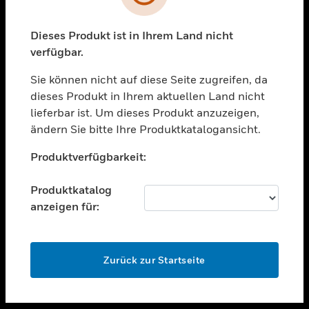
toggle view
UNTERSTÜTZUNG
Dieses Produkt ist in Ihrem Land nicht
verfügbar.
toggle view
STELLENANGEBOTE
Sie können nicht auf diese Seite zugreifen, da
toggle view
dieses Produkt in Ihrem aktuellen Land nicht
UNTERNEHMEN
lieferbar ist. Um dieses Produkt anzuzeigen,
ändern Sie bitte Ihre Produktkatalogansicht.
toggle view
KONTAKTIEREN SIE UNS
Unable to process your request. Please try after
Produktverfügbarkeit:
sometime.
toggle view
RECHTLICHE HINWEISE
Produktkatalog
toggle view
anzeigen für:
FOLGEN SIE UNS
OK
Zurück zur Startseite