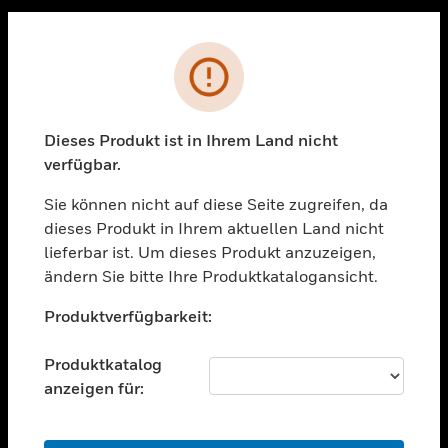
Sc
PRODUKTE
Fehler
toggle view
LÖSUNGEN
Dieses Produkt ist in Ihrem Land nicht
toggle view
verfügbar.
BRANCHEN
Sie können nicht auf diese Seite zugreifen, da
toggle view
UNTERSTÜTZUNG
dieses Produkt in Ihrem aktuellen Land nicht
lieferbar ist. Um dieses Produkt anzuzeigen,
toggle view
ändern Sie bitte Ihre Produktkatalogansicht.
STELLENANGEBOTE
Unable to process your request. Please try after
toggle view
Produktverfügbarkeit:
sometime.
UNTERNEHMEN
Produktkatalog
toggle view
KONTAKTIEREN SIE UNS
anzeigen für:
toggle view
RECHTLICHE HINWEISE
OK