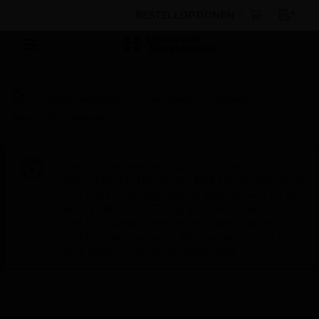
BESTELLOPTIONEN
Nach Kategorien
Sensoren
Zubehör
Resettable Element
Diese Seite wird am Samstag, den 8. August,
von 19:00 bis 05:00 Uhr EST (23:00 bis 09:00
Uhr GMT, Sonntag, den 9. August, von 01:00
bis 11:00 Uhr CET und von 04:30 bis 14:30
Uhr IST) wegen geplanter Wartungsarbeiten
nicht erreichbar sein. Wir danken Ihnen für
Ihre Geduld während dieser Zeit.