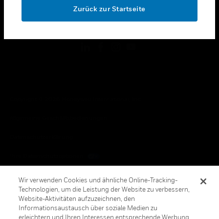
Zurück zur Startseite
toggle view
FOLGEN SIE UNS
Copyright © 2026 Honeywell International, Inc.
Allgemeine Geschäftsbedienungen
Datenschutzerklärung
Ihre Datenschutzoptionen
Cookie-Hinweis
Wir verwenden Cookies und ähnliche Online-Tracking-
Technologien, um die Leistung der Website zu verbessern,
Honeywell Global Abbestellen
Website-Aktivitäten aufzuzeichnen, den
Informationsaustausch über soziale Medien zu
erleichtern und Ihren Interessen entsprechende Werbung