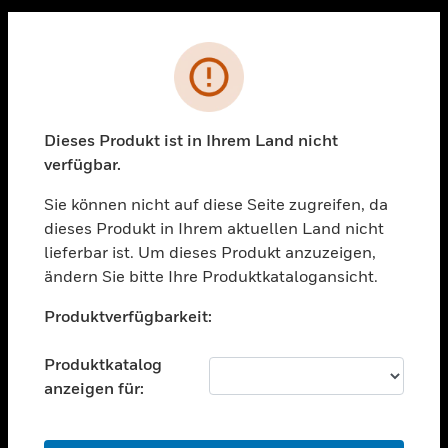
Sc
PRODUKTE
Fehler
toggle view
LÖSUNGEN
Dieses Produkt ist in Ihrem Land nicht
toggle view
verfügbar.
BRANCHEN
Sie können nicht auf diese Seite zugreifen, da
toggle view
UNTERSTÜTZUNG
dieses Produkt in Ihrem aktuellen Land nicht
lieferbar ist. Um dieses Produkt anzuzeigen,
toggle view
ändern Sie bitte Ihre Produktkatalogansicht.
STELLENANGEBOTE
Unable to process your request. Please try after
toggle view
Produktverfügbarkeit:
sometime.
UNTERNEHMEN
Produktkatalog
toggle view
KONTAKTIEREN SIE UNS
anzeigen für:
toggle view
RECHTLICHE HINWEISE
OK