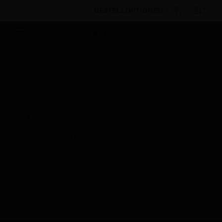
BESTELLOPTIONEN
Nach Kategorien
Sensoren
Zubehör
XP95
I.S. Galvanic Barrier
Diese Seite wird am Samstag, den 8. August,
von 19:00 bis 05:00 Uhr EST (23:00 bis 09:00
Uhr GMT, Sonntag, den 9. August, von 01:00
bis 11:00 Uhr CET und von 04:30 bis 14:30
Uhr IST) wegen geplanter Wartungsarbeiten
nicht erreichbar sein. Wir danken Ihnen für
Ihre Geduld während dieser Zeit.