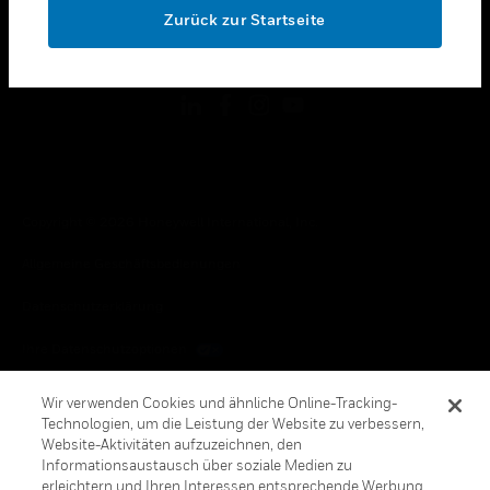
Zurück zur Startseite
toggle view
FOLGEN SIE UNS
Copyright © 2026 Honeywell International, Inc.
Allgemeine Geschäftsbedienungen
Datenschutzerklärung
Ihre Datenschutzoptionen
Cookie-Hinweis
Wir verwenden Cookies und ähnliche Online-Tracking-
Technologien, um die Leistung der Website zu verbessern,
Honeywell Global Abbestellen
Website-Aktivitäten aufzuzeichnen, den
Informationsaustausch über soziale Medien zu
erleichtern und Ihren Interessen entsprechende Werbung