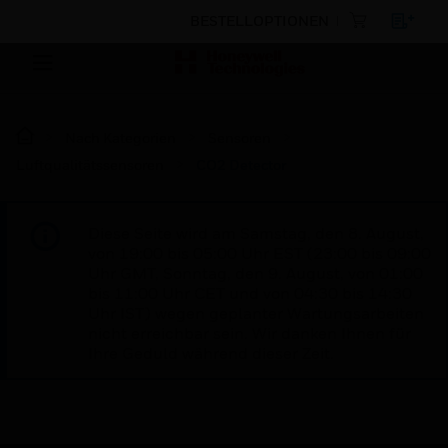
BESTELLOPTIONEN
Nach Kategorien
Sensoren
Luftqualitätssensoren
CO2 Detector
Diese Seite wird am Samstag, den 8. August,
von 19:00 bis 05:00 Uhr EST (23:00 bis 09:00
Uhr GMT, Sonntag, den 9. August, von 01:00
bis 11:00 Uhr CET und von 04:30 bis 14:30
Uhr IST) wegen geplanter Wartungsarbeiten
nicht erreichbar sein. Wir danken Ihnen für
Ihre Geduld während dieser Zeit.