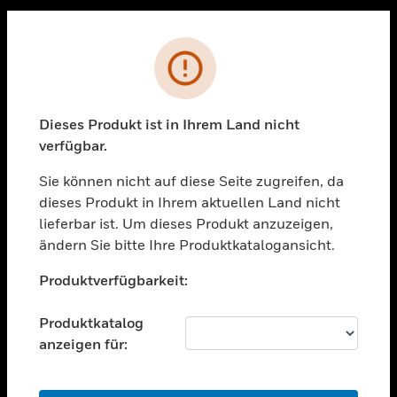
Sc
PRODUKTE
Fehler
toggle view
LÖSUNGEN
Dieses Produkt ist in Ihrem Land nicht
toggle view
verfügbar.
BRANCHEN
Sie können nicht auf diese Seite zugreifen, da
toggle view
UNTERSTÜTZUNG
dieses Produkt in Ihrem aktuellen Land nicht
lieferbar ist. Um dieses Produkt anzuzeigen,
toggle view
ändern Sie bitte Ihre Produktkatalogansicht.
STELLENANGEBOTE
Unable to process your request. Please try after
toggle view
Produktverfügbarkeit:
sometime.
UNTERNEHMEN
Produktkatalog
toggle view
KONTAKTIEREN SIE UNS
anzeigen für:
toggle view
RECHTLICHE HINWEISE
OK