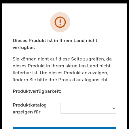
Sc
PRODUKTE
Fehler
toggle view
LÖSUNGEN
Dieses Produkt ist in Ihrem Land nicht
toggle view
verfügbar.
BRANCHEN
Sie können nicht auf diese Seite zugreifen, da
toggle view
UNTERSTÜTZUNG
dieses Produkt in Ihrem aktuellen Land nicht
lieferbar ist. Um dieses Produkt anzuzeigen,
toggle view
ändern Sie bitte Ihre Produktkatalogansicht.
STELLENANGEBOTE
Unable to process your request. Please try after
toggle view
Produktverfügbarkeit:
sometime.
UNTERNEHMEN
Produktkatalog
toggle view
KONTAKTIEREN SIE UNS
anzeigen für:
toggle view
RECHTLICHE HINWEISE
OK