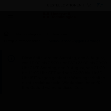
BESTELLOPTIONEN
Nach Kategorien
Sensoren
Luftqualitätssensoren
Midas Sensor Oxygen Cartridge
Diese Seite wird am Samstag, den 8. August,
von 19:00 bis 05:00 Uhr EST (23:00 bis 09:00
Uhr GMT, Sonntag, den 9. August, von 01:00
bis 11:00 Uhr CET und von 04:30 bis 14:30
Uhr IST) wegen geplanter Wartungsarbeiten
nicht erreichbar sein. Wir danken Ihnen für
Ihre Geduld während dieser Zeit.