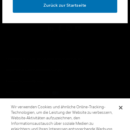
Zurück zur Startseite
toggle view
FOLGEN SIE UNS
Copyright © 2026 Honeywell International, Inc.
Allgemeine Geschäftsbedienungen
Datenschutzerklärung
Ihre Datenschutzoptionen
Cookie-Hinweis
Wir verwenden Cookies und ähnliche Online-Tracking-
Technologien, um die Leistung der Website zu verbessern,
Honeywell Global Abbestellen
Website-Aktivitäten aufzuzeichnen, den
Informationsaustausch über soziale Medien zu
erleichtern und Ihren Interessen entsprechende Werbung