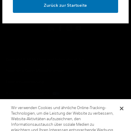
Zurück zur Startseite
toggle view
FOLGEN SIE UNS
Copyright © 2026 Honeywell International, Inc.
Allgemeine Geschäftsbedienungen
Datenschutzerklärung
Ihre Datenschutzoptionen
Cookie-Hinweis
Wir verwenden Cookies und ähnliche Online-Tracking-
Technologien, um die Leistung der Website zu verbessern,
Honeywell Global Abbestellen
Website-Aktivitäten aufzuzeichnen, den
Informationsaustausch über soziale Medien zu
erleichtern und Ihren Interessen entsprechende Werbung