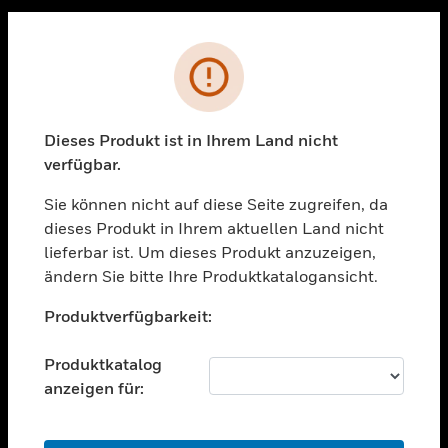
Sc
PRODUKTE
Fehler
toggle view
LÖSUNGEN
Dieses Produkt ist in Ihrem Land nicht
toggle view
verfügbar.
BRANCHEN
Sie können nicht auf diese Seite zugreifen, da
toggle view
UNTERSTÜTZUNG
dieses Produkt in Ihrem aktuellen Land nicht
lieferbar ist. Um dieses Produkt anzuzeigen,
toggle view
ändern Sie bitte Ihre Produktkatalogansicht.
STELLENANGEBOTE
Unable to process your request. Please try after
toggle view
Produktverfügbarkeit:
sometime.
UNTERNEHMEN
Produktkatalog
toggle view
KONTAKTIEREN SIE UNS
anzeigen für:
toggle view
RECHTLICHE HINWEISE
OK