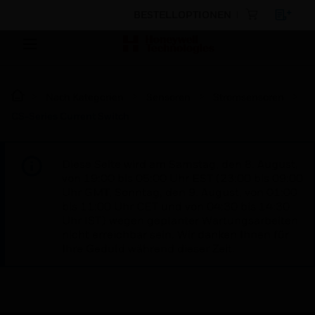
BESTELLOPTIONEN
Nach Kategorien
Sensoren
Stromsensoren
CS-Series Current Switch
Diese Seite wird am Samstag, den 8. August,
von 19:00 bis 05:00 Uhr EST (23:00 bis 09:00
Uhr GMT, Sonntag, den 9. August, von 01:00
bis 11:00 Uhr CET und von 04:30 bis 14:30
Uhr IST) wegen geplanter Wartungsarbeiten
nicht erreichbar sein. Wir danken Ihnen für
Ihre Geduld während dieser Zeit.