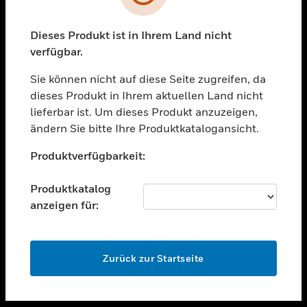
toggle view
UNTERSTÜTZUNG
Dieses Produkt ist in Ihrem Land nicht
verfügbar.
toggle view
STELLENANGEBOTE
Sie können nicht auf diese Seite zugreifen, da
toggle view
dieses Produkt in Ihrem aktuellen Land nicht
UNTERNEHMEN
lieferbar ist. Um dieses Produkt anzuzeigen,
ändern Sie bitte Ihre Produktkatalogansicht.
toggle view
KONTAKTIEREN SIE UNS
Unable to process your request. Please try after
Produktverfügbarkeit:
sometime.
toggle view
RECHTLICHE HINWEISE
Produktkatalog
toggle view
anzeigen für:
FOLGEN SIE UNS
OK
Zurück zur Startseite