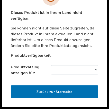
toggle view
UNTERSTÜTZUNG
Dieses Produkt ist in Ihrem Land nicht
verfügbar.
toggle view
STELLENANGEBOTE
Sie können nicht auf diese Seite zugreifen, da
toggle view
dieses Produkt in Ihrem aktuellen Land nicht
UNTERNEHMEN
lieferbar ist. Um dieses Produkt anzuzeigen,
ändern Sie bitte Ihre Produktkatalogansicht.
toggle view
KONTAKTIEREN SIE UNS
Unable to process your request. Please try after
Produktverfügbarkeit:
sometime.
toggle view
RECHTLICHE HINWEISE
Produktkatalog
toggle view
anzeigen für:
FOLGEN SIE UNS
OK
Zurück zur Startseite