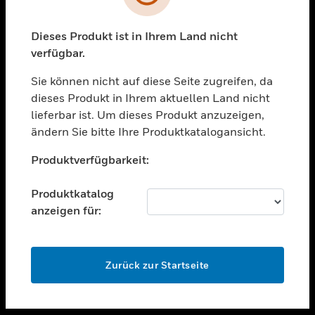
toggle view
UNTERSTÜTZUNG
Dieses Produkt ist in Ihrem Land nicht
verfügbar.
toggle view
STELLENANGEBOTE
Sie können nicht auf diese Seite zugreifen, da
toggle view
dieses Produkt in Ihrem aktuellen Land nicht
UNTERNEHMEN
lieferbar ist. Um dieses Produkt anzuzeigen,
ändern Sie bitte Ihre Produktkatalogansicht.
toggle view
KONTAKTIEREN SIE UNS
Unable to process your request. Please try after
Produktverfügbarkeit:
sometime.
toggle view
RECHTLICHE HINWEISE
Produktkatalog
toggle view
anzeigen für:
FOLGEN SIE UNS
OK
Zurück zur Startseite