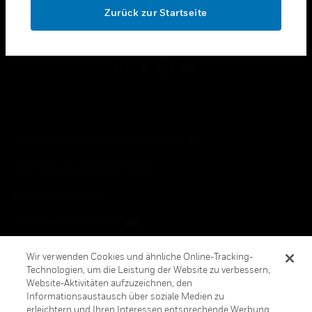
Zurück zur Startseite
toggle view
FOLGEN SIE UNS
Copyright © 2026 Honeywell International, Inc.
Allgemeine Geschäftsbedienungen
Datenschutzerklärung
Ihre Datenschutzoptionen
Cookie-Hinweis
Wir verwenden Cookies und ähnliche Online-Tracking-
Technologien, um die Leistung der Website zu verbessern,
Honeywell Global Abbestellen
Website-Aktivitäten aufzuzeichnen, den
Informationsaustausch über soziale Medien zu
erleichtern und Ihren Interessen entsprechende Werbung