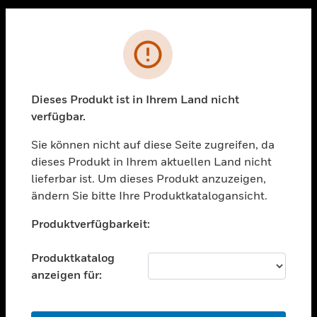
Sc
PRODUKTE
Fehler
toggle view
LÖSUNGEN
Dieses Produkt ist in Ihrem Land nicht
toggle view
verfügbar.
BRANCHEN
Sie können nicht auf diese Seite zugreifen, da
toggle view
UNTERSTÜTZUNG
dieses Produkt in Ihrem aktuellen Land nicht
lieferbar ist. Um dieses Produkt anzuzeigen,
toggle view
ändern Sie bitte Ihre Produktkatalogansicht.
STELLENANGEBOTE
Unable to process your request. Please try after
toggle view
Produktverfügbarkeit:
sometime.
UNTERNEHMEN
Produktkatalog
toggle view
KONTAKTIEREN SIE UNS
anzeigen für:
toggle view
RECHTLICHE HINWEISE
OK