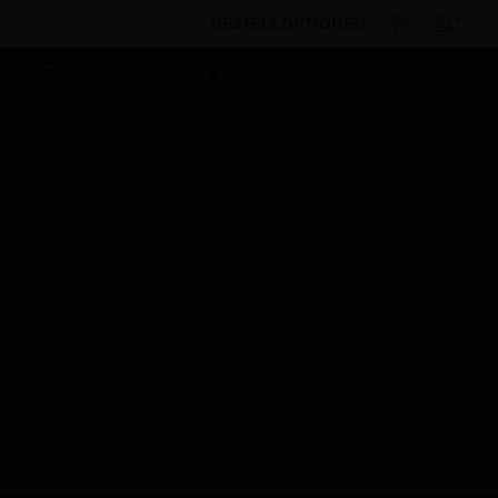
BESTELLOPTIONEN
Nach Kategorien
Sensoren
Stromsensoren
Current Switches
Diese Seite wird am Samstag, den 8. August,
von 19:00 bis 05:00 Uhr EST (23:00 bis 09:00
Uhr GMT, Sonntag, den 9. August, von 01:00
bis 11:00 Uhr CET und von 04:30 bis 14:30
Uhr IST) wegen geplanter Wartungsarbeiten
nicht erreichbar sein. Wir danken Ihnen für
Ihre Geduld während dieser Zeit.