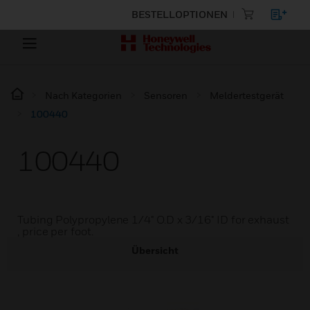
BESTELLOPTIONEN
Nach Kategorien
Sensoren
Meldertestgerät
100440
100440
Tubing Polypropylene 1/4" O.D x 3/16" ID for exhaust
, price per foot.
Übersicht