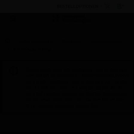
BESTELLOPTIONEN
Nach Kategorien
Sensoren
Meldertestgerät
A/10 Grade Tubing
Diese Seite wird am Samstag, den 8. August,
von 19:00 bis 05:00 Uhr EST (23:00 bis 09:00
Uhr GMT, Sonntag, den 9. August, von 01:00
bis 11:00 Uhr CET und von 04:30 bis 14:30
Uhr IST) wegen geplanter Wartungsarbeiten
nicht erreichbar sein. Wir danken Ihnen für
Ihre Geduld während dieser Zeit.