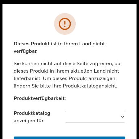
Sc
PRODUKTE
Fehler
toggle view
LÖSUNGEN
Dieses Produkt ist in Ihrem Land nicht
toggle view
verfügbar.
BRANCHEN
Sie können nicht auf diese Seite zugreifen, da
toggle view
UNTERSTÜTZUNG
dieses Produkt in Ihrem aktuellen Land nicht
lieferbar ist. Um dieses Produkt anzuzeigen,
toggle view
ändern Sie bitte Ihre Produktkatalogansicht.
STELLENANGEBOTE
Unable to process your request. Please try after
toggle view
Produktverfügbarkeit:
sometime.
UNTERNEHMEN
Produktkatalog
toggle view
KONTAKTIEREN SIE UNS
anzeigen für:
toggle view
RECHTLICHE HINWEISE
OK