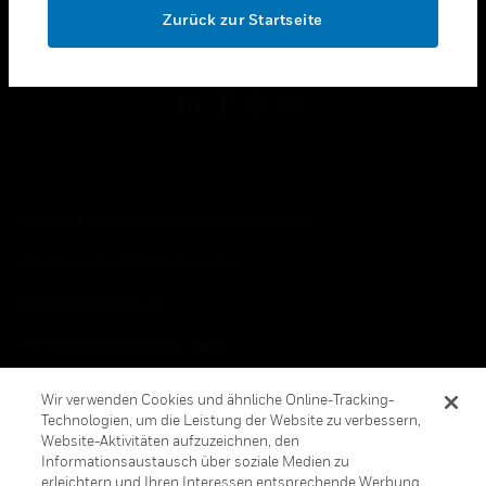
Zurück zur Startseite
toggle view
FOLGEN SIE UNS
Copyright © 2026 Honeywell International, Inc.
Allgemeine Geschäftsbedienungen
Datenschutzerklärung
Ihre Datenschutzoptionen
Cookie-Hinweis
Wir verwenden Cookies und ähnliche Online-Tracking-
Technologien, um die Leistung der Website zu verbessern,
Honeywell Global Abbestellen
Website-Aktivitäten aufzuzeichnen, den
Informationsaustausch über soziale Medien zu
erleichtern und Ihren Interessen entsprechende Werbung