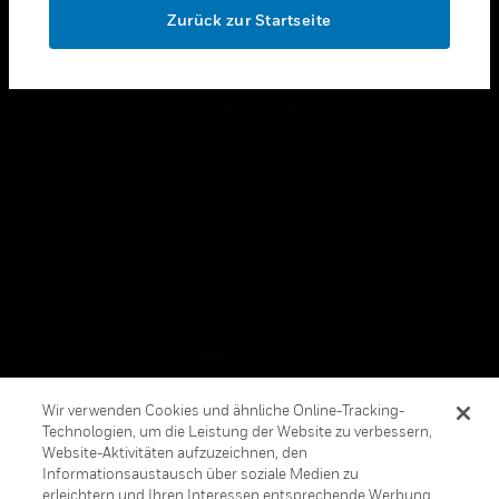
Zurück zur Startseite
toggle view
FOLGEN SIE UNS
Copyright © 2026 Honeywell International, Inc.
Allgemeine Geschäftsbedienungen
Datenschutzerklärung
Ihre Datenschutzoptionen
Cookie-Hinweis
Wir verwenden Cookies und ähnliche Online-Tracking-
Technologien, um die Leistung der Website zu verbessern,
Honeywell Global Abbestellen
Website-Aktivitäten aufzuzeichnen, den
Informationsaustausch über soziale Medien zu
erleichtern und Ihren Interessen entsprechende Werbung