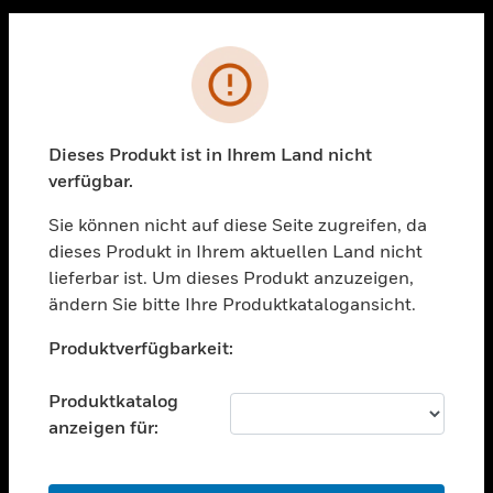
Sc
PRODUKTE
Fehler
toggle view
LÖSUNGEN
Dieses Produkt ist in Ihrem Land nicht
toggle view
verfügbar.
BRANCHEN
Sie können nicht auf diese Seite zugreifen, da
toggle view
UNTERSTÜTZUNG
dieses Produkt in Ihrem aktuellen Land nicht
lieferbar ist. Um dieses Produkt anzuzeigen,
toggle view
ändern Sie bitte Ihre Produktkatalogansicht.
STELLENANGEBOTE
Unable to process your request. Please try after
toggle view
Produktverfügbarkeit:
sometime.
UNTERNEHMEN
Produktkatalog
toggle view
KONTAKTIEREN SIE UNS
anzeigen für:
toggle view
RECHTLICHE HINWEISE
OK