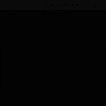
BESTELLOPTIONEN
Nach Kategorien
Sensoren
Meldertestgerät
Sample Line Tubing Duct Adapter
Diese Seite wird am Samstag, den 8. August,
von 19:00 bis 05:00 Uhr EST (23:00 bis 09:00
Uhr GMT, Sonntag, den 9. August, von 01:00
bis 11:00 Uhr CET und von 04:30 bis 14:30
Uhr IST) wegen geplanter Wartungsarbeiten
nicht erreichbar sein. Wir danken Ihnen für
Ihre Geduld während dieser Zeit.