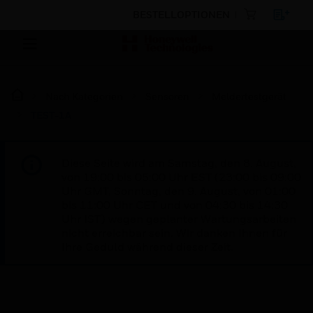
BESTELLOPTIONEN
Nach Kategorien
Sensoren
Meldertestgerät
TEST-1A
Diese Seite wird am Samstag, den 8. August,
von 19:00 bis 05:00 Uhr EST (23:00 bis 09:00
Uhr GMT, Sonntag, den 9. August, von 01:00
bis 11:00 Uhr CET und von 04:30 bis 14:30
Uhr IST) wegen geplanter Wartungsarbeiten
nicht erreichbar sein. Wir danken Ihnen für
Ihre Geduld während dieser Zeit.