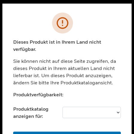
Sc
PRODUKTE
Fehler
toggle view
LÖSUNGEN
Dieses Produkt ist in Ihrem Land nicht
toggle view
verfügbar.
BRANCHEN
Sie können nicht auf diese Seite zugreifen, da
toggle view
UNTERSTÜTZUNG
dieses Produkt in Ihrem aktuellen Land nicht
lieferbar ist. Um dieses Produkt anzuzeigen,
toggle view
ändern Sie bitte Ihre Produktkatalogansicht.
STELLENANGEBOTE
Unable to process your request. Please try after
toggle view
Produktverfügbarkeit:
sometime.
UNTERNEHMEN
Produktkatalog
toggle view
KONTAKTIEREN SIE UNS
anzeigen für:
toggle view
RECHTLICHE HINWEISE
OK