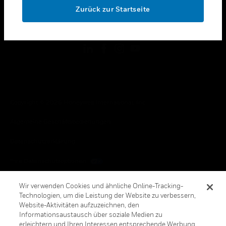
Zurück zur Startseite
toggle view
FOLGEN SIE UNS
Copyright © 2026 Honeywell International, Inc.
Allgemeine Geschäftsbedienungen
Datenschutzerklärung
Ihre Datenschutzoptionen
Cookie-Hinweis
Wir verwenden Cookies und ähnliche Online-Tracking-
Technologien, um die Leistung der Website zu verbessern,
Honeywell Global Abbestellen
Website-Aktivitäten aufzuzeichnen, den
Informationsaustausch über soziale Medien zu
erleichtern und Ihren Interessen entsprechende Werbung