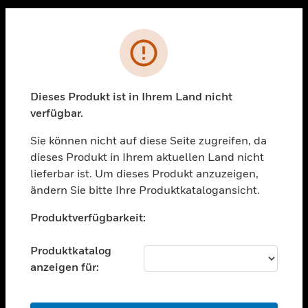
Sc
PRODUKTE
Fehler
toggle view
LÖSUNGEN
Dieses Produkt ist in Ihrem Land nicht
toggle view
verfügbar.
BRANCHEN
Sie können nicht auf diese Seite zugreifen, da
toggle view
UNTERSTÜTZUNG
dieses Produkt in Ihrem aktuellen Land nicht
lieferbar ist. Um dieses Produkt anzuzeigen,
toggle view
ändern Sie bitte Ihre Produktkatalogansicht.
STELLENANGEBOTE
Unable to process your request. Please try after
toggle view
Produktverfügbarkeit:
sometime.
UNTERNEHMEN
Produktkatalog
toggle view
KONTAKTIEREN SIE UNS
anzeigen für:
toggle view
RECHTLICHE HINWEISE
OK