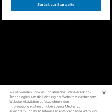
Zurück zur Startseite
toggle view
FOLGEN SIE UNS
Copyright © 2026 Honeywell International, Inc.
Allgemeine Geschäftsbedienungen
Datenschutzerklärung
Ihre Datenschutzoptionen
Cookie-Hinweis
Wir verwenden Cookies und ähnliche Online-Tracking-
Technologien, um die Leistung der Website zu verbessern,
Honeywell Global Abbestellen
Website-Aktivitäten aufzuzeichnen, den
Informationsaustausch über soziale Medien zu
erleichtern und Ihren Interessen entsprechende Werbung