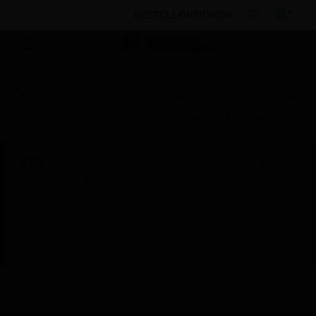
BESTELLOPTIONEN
Nach Kategorien
Sensoren
Durchflussschalter
und -sensoren
Insertion Electromagnetic Flow Transmitter
Diese Seite wird am Samstag, den 8. August,
von 19:00 bis 05:00 Uhr EST (23:00 bis 09:00
Uhr GMT, Sonntag, den 9. August, von 01:00
bis 11:00 Uhr CET und von 04:30 bis 14:30
Uhr IST) wegen geplanter Wartungsarbeiten
nicht erreichbar sein. Wir danken Ihnen für
Ihre Geduld während dieser Zeit.