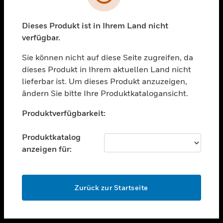
toggle view
UNTERSTÜTZUNG
Dieses Produkt ist in Ihrem Land nicht
verfügbar.
toggle view
STELLENANGEBOTE
Sie können nicht auf diese Seite zugreifen, da
toggle view
dieses Produkt in Ihrem aktuellen Land nicht
UNTERNEHMEN
lieferbar ist. Um dieses Produkt anzuzeigen,
ändern Sie bitte Ihre Produktkatalogansicht.
toggle view
KONTAKTIEREN SIE UNS
Unable to process your request. Please try after
Produktverfügbarkeit:
sometime.
toggle view
RECHTLICHE HINWEISE
Produktkatalog
toggle view
anzeigen für:
FOLGEN SIE UNS
OK
Zurück zur Startseite