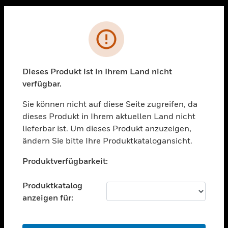
Sc
PRODUKTE
Fehler
toggle view
LÖSUNGEN
Dieses Produkt ist in Ihrem Land nicht
toggle view
verfügbar.
BRANCHEN
Sie können nicht auf diese Seite zugreifen, da
toggle view
UNTERSTÜTZUNG
dieses Produkt in Ihrem aktuellen Land nicht
lieferbar ist. Um dieses Produkt anzuzeigen,
toggle view
ändern Sie bitte Ihre Produktkatalogansicht.
STELLENANGEBOTE
Unable to process your request. Please try after
toggle view
Produktverfügbarkeit:
sometime.
UNTERNEHMEN
Produktkatalog
toggle view
KONTAKTIEREN SIE UNS
anzeigen für:
toggle view
RECHTLICHE HINWEISE
OK