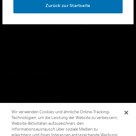
Zurück zur Startseite
toggle view
FOLGEN SIE UNS
Copyright © 2026 Honeywell International, Inc.
Allgemeine Geschäftsbedienungen
Datenschutzerklärung
Ihre Datenschutzoptionen
Cookie-Hinweis
Wir verwenden Cookies und ähnliche Online-Tracking-
Technologien, um die Leistung der Website zu verbessern,
Honeywell Global Abbestellen
Website-Aktivitäten aufzuzeichnen, den
Informationsaustausch über soziale Medien zu
erleichtern und Ihren Interessen entsprechende Werbung