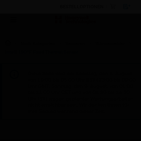
BESTELLOPTIONEN
Nach Kategorien
Sensoren
Wärmemelder
Intelli 190°F Fixed Thermal Sensor
Diese Seite wird am Samstag, den 8. August,
von 19:00 bis 05:00 Uhr EST (23:00 bis 09:00
Uhr GMT, Sonntag, den 9. August, von 01:00
bis 11:00 Uhr CET und von 04:30 bis 14:30
Uhr IST) wegen geplanter Wartungsarbeiten
nicht erreichbar sein. Wir danken Ihnen für
Ihre Geduld während dieser Zeit.